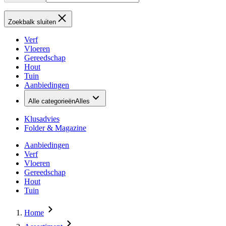
Zoekbalk sluiten
Verf
Vloeren
Gereedschap
Hout
Tuin
Aanbiedingen
Alle categorieën
Alles
Klusadvies
Folder & Magazine
Aanbiedingen
Verf
Vloeren
Gereedschap
Hout
Tuin
Home