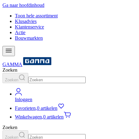
Ga naar hoofdinhoud
Toon hele assortiment
Klusadvies
Klantenservice
Actie
Bouwmarkten
GAMMA
Zoeken
Zoeken
Inloggen
Favorieten
,
0 artikelen
Winkelwagen
,
0 artikelen
Zoeken
Zoeken