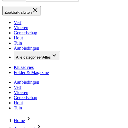
Zoekbalk sluiten
Verf
Vloeren
Gereedschap
Hout
Tuin
Aanbiedingen
Alle categorieën
Alles
Klusadvies
Folder & Magazine
Aanbiedingen
Verf
Vloeren
Gereedschap
Hout
Tuin
Home