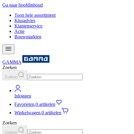
Ga naar hoofdinhoud
Toon hele assortiment
Klusadvies
Klantenservice
Actie
Bouwmarkten
GAMMA
Zoeken
Zoeken
Inloggen
Favorieten
,
0 artikelen
Winkelwagen
,
0 artikelen
Zoeken
Zoeken