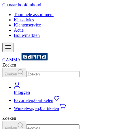
Ga naar hoofdinhoud
Toon hele assortiment
Klusadvies
Klantenservice
Actie
Bouwmarkten
GAMMA
Zoeken
Zoeken
Inloggen
Favorieten
,
0 artikelen
Winkelwagen
,
0 artikelen
Zoeken
Zoeken