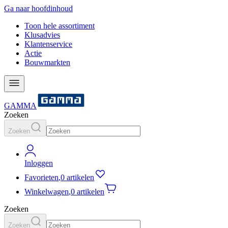
Ga naar hoofdinhoud
Toon hele assortiment
Klusadvies
Klantenservice
Actie
Bouwmarkten
GAMMA
Zoeken
Zoeken
Inloggen
Favorieten
,
0 artikelen
Winkelwagen
,
0 artikelen
Zoeken
Zoeken