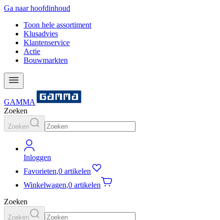
Ga naar hoofdinhoud
Toon hele assortiment
Klusadvies
Klantenservice
Actie
Bouwmarkten
GAMMA
Zoeken
Zoeken
Inloggen
Favorieten
,
0 artikelen
Winkelwagen
,
0 artikelen
Zoeken
Zoeken