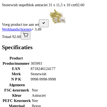
Stonewish stapelblok antraciet 31 x 11,5 x 10 cm
92.60
Voeg product toe aan set
Werkhandschoenen
+ 3.49
Totaal 92.60
Specificaties
Product
Productnummer
305993
EAN
8718246124177
Merk
Stonewish
N P K
9998-9998-9998
Algemeen
FSC-keurmerk
Nee
Kleur
Antraciet
PEFC Keurmerk
Nee
Materiaal
Beton