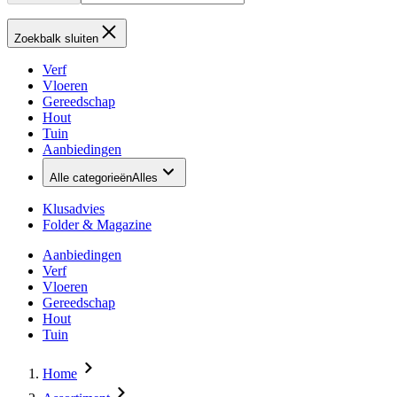
Zoekbalk sluiten
Verf
Vloeren
Gereedschap
Hout
Tuin
Aanbiedingen
Alle categorieën
Alles
Klusadvies
Folder & Magazine
Aanbiedingen
Verf
Vloeren
Gereedschap
Hout
Tuin
Home