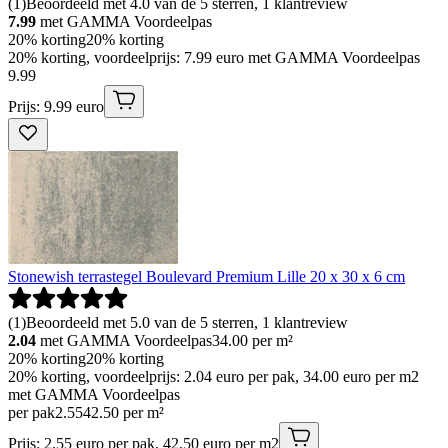
(
1
)
Beoordeeld met 4.0 van de 5 sterren, 1 klantreview
7.99
met GAMMA Voordeelpas
20% korting
20% korting
20% korting, voordeelprijs: 7.99 euro met GAMMA Voordeelpas
9
.
99
Prijs: 9.99 euro
Stonewish terrastegel Boulevard Premium Lille 20 x 30 x 6 cm
(
1
)
Beoordeeld met 5.0 van de 5 sterren, 1 klantreview
2.04
met GAMMA Voordeelpas
34.00
per m²
20% korting
20% korting
20% korting, voordeelprijs: 2.04 euro per pak, 34.00 euro per m2
met GAMMA Voordeelpas
per pak
2
.
55
42.50 per m²
Prijs: 2.55 euro per pak, 42.50 euro per m2