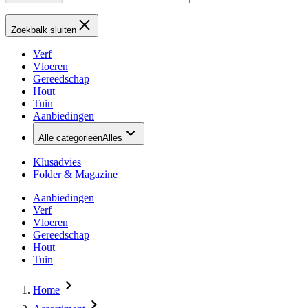
Zoekbalk sluiten
Verf
Vloeren
Gereedschap
Hout
Tuin
Aanbiedingen
Alle categorieën
Alles
Klusadvies
Folder & Magazine
Aanbiedingen
Verf
Vloeren
Gereedschap
Hout
Tuin
Home