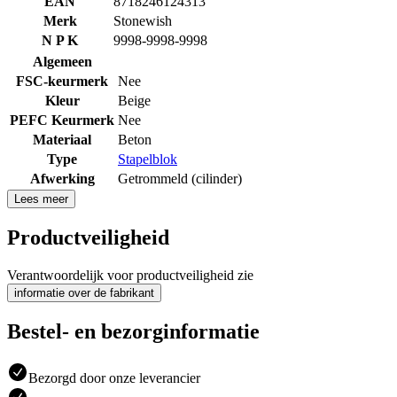
EAN
8718246124313
Merk
Stonewish
N P K
9998-9998-9998
Algemeen
FSC-keurmerk
Nee
Kleur
Beige
PEFC Keurmerk
Nee
Materiaal
Beton
Type
Stapelblok
Afwerking
Getrommeld (cilinder)
Lees meer
Productveiligheid
Verantwoordelijk voor productveiligheid zie
informatie over de fabrikant
Bestel- en bezorginformatie
Bezorgd door onze leverancier