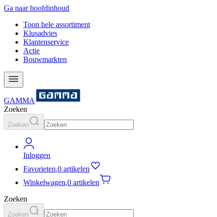
Ga naar hoofdinhoud
Toon hele assortiment
Klusadvies
Klantenservice
Actie
Bouwmarkten
GAMMA
Zoeken
Zoeken
Inloggen
Favorieten
,
0 artikelen
Winkelwagen
,
0 artikelen
Zoeken
Zoeken