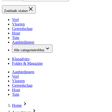
Zoekbalk sluiten
Verf
Vloeren
Gereedschap
Hout
Tuin
Aanbiedingen
Alle categorieën
Alles
Klusadvies
Folder & Magazine
Aanbiedingen
Verf
Vloeren
Gereedschap
Hout
Tuin
Home