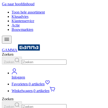
Ga naar hoofdinhoud
Toon hele assortiment
Klusadvies
Klantenservice
Actie
Bouwmarkten
GAMMA
Zoeken
Zoeken
Inloggen
Favorieten
,
0 artikelen
Winkelwagen
,
0 artikelen
Zoeken
Zoeken