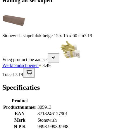
Handig als set kopen
Stonewish stapelblok beige 15 x 15 x 60 cm
7.19
Voeg product toe aan set
Werkhandschoenen
+ 3.49
Totaal 7.19
Specificaties
Product
Productnummer
305913
EAN
8718246127901
Merk
Stonewish
N P K
9998-9998-9998