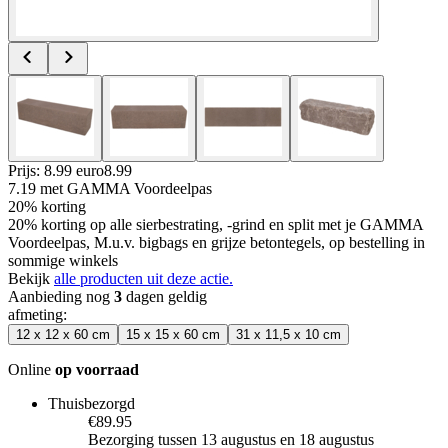
Prijs: 8.99 euro
8
.
99
7.19
met GAMMA Voordeelpas
20% korting
20% korting op alle sierbestrating, -grind en split met je GAMMA
Voordeelpas, M.u.v. bigbags en grijze betontegels, op bestelling in
sommige winkels
Bekijk
alle producten uit deze actie.
Aanbieding nog
3
dagen geldig
afmeting
:
12 x 12 x 60 cm
15 x 15 x 60 cm
31 x 11,5 x 10 cm
Online
op voorraad
Thuisbezorgd
€89.95
Bezorging tussen 13 augustus en 18 augustus