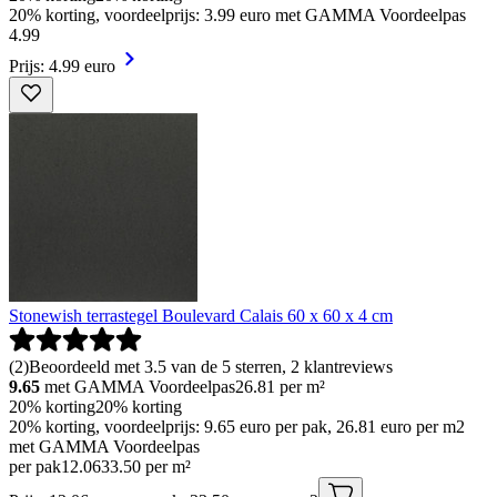
20% korting, voordeelprijs: 3.99 euro met GAMMA Voordeelpas
4
.
99
Prijs: 4.99 euro
Stonewish terrastegel Boulevard Calais 60 x 60 x 4 cm
(
2
)
Beoordeeld met 3.5 van de 5 sterren, 2 klantreviews
9.65
met GAMMA Voordeelpas
26.81
per m²
20% korting
20% korting
20% korting, voordeelprijs: 9.65 euro per pak, 26.81 euro per m2
met GAMMA Voordeelpas
per pak
12
.
06
33.50 per m²