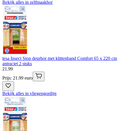
Bekijk alles in zelfmaakhor
tesa Insect Stop deurhor met klittenband Comfort 65 x 220 cm
antraciet 2 stuks
21
.
99
Prijs: 21.99 euro
Bekijk alles in vliegengordijn