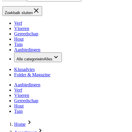
Zoekbalk sluiten
Verf
Vloeren
Gereedschap
Hout
Tuin
Aanbiedingen
Alle categorieën
Alles
Klusadvies
Folder & Magazine
Aanbiedingen
Verf
Vloeren
Gereedschap
Hout
Tuin
Home