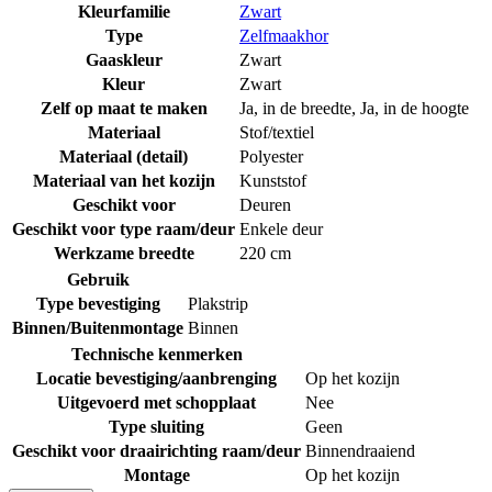
Kleurfamilie
Zwart
Type
Zelfmaakhor
Gaaskleur
Zwart
Kleur
Zwart
Zelf op maat te maken
Ja, in de breedte
,
Ja, in de hoogte
Materiaal
Stof/textiel
Materiaal (detail)
Polyester
Materiaal van het kozijn
Kunststof
Geschikt voor
Deuren
Geschikt voor type raam/deur
Enkele deur
Werkzame breedte
220 cm
Gebruik
Type bevestiging
Plakstrip
Binnen/Buitenmontage
Binnen
Technische kenmerken
Locatie bevestiging/aanbrenging
Op het kozijn
Uitgevoerd met schopplaat
Nee
Type sluiting
Geen
Geschikt voor draairichting raam/deur
Binnendraaiend
Montage
Op het kozijn