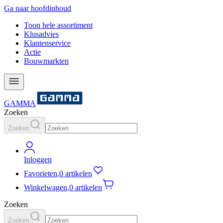
Ga naar hoofdinhoud
Toon hele assortiment
Klusadvies
Klantenservice
Actie
Bouwmarkten
GAMMA
Zoeken
Zoeken
Inloggen
Favorieten
,
0 artikelen
Winkelwagen
,
0 artikelen
Zoeken
Zoeken