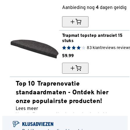
Aanbieding nog
4
dagen geldig
Trapmat topstep antraciet 15 
stuks
83
klantreviews
review
59.
99
Top 10 Traprenovatie
standaardmaten - Ontdek hier
onze populairste producten!
Lees meer
Van alle Traprenovatie standaardmaten hebben we
onze meest verkochte artikelen van dit moment
KLUSADVIEZEN