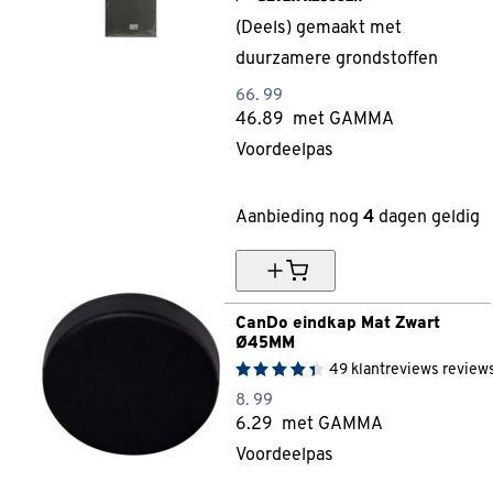
(Deels) gemaakt met
duurzamere grondstoffen
66.
99
46.
89
met GAMMA
Voordeelpas
30% korting
Aanbieding nog
4
dagen geldig
CanDo eindkap Mat Zwart 
Ø45MM
49
klantreviews
review
8.
99
6.
29
met GAMMA
Voordeelpas
30% korting