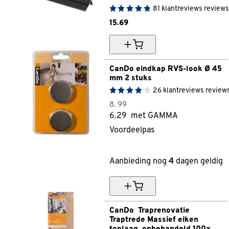
81
klantreviews
reviews
15.
69
CanDo eindkap RVS-look Ø 45 
mm 2 stuks
26
klantreviews
review
8.
99
6.
29
met GAMMA
Voordeelpas
30% korting
Aanbieding nog
4
dagen geldig
CanDo  Traprenovatie 
Traptrede Massief eiken 