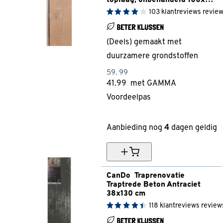
toplaag, onbehandeld 100x30 
cm
103
klantreviews
revie
(Deels) gemaakt met
duurzamere grondstoffen
59.
99
41.
99
met GAMMA
Voordeelpas
30% korting
Aanbieding nog
4
dagen geldig
CanDo  Traprenovatie 
Traptrede Beton Antraciet 
38x130 cm
118
klantreviews
review