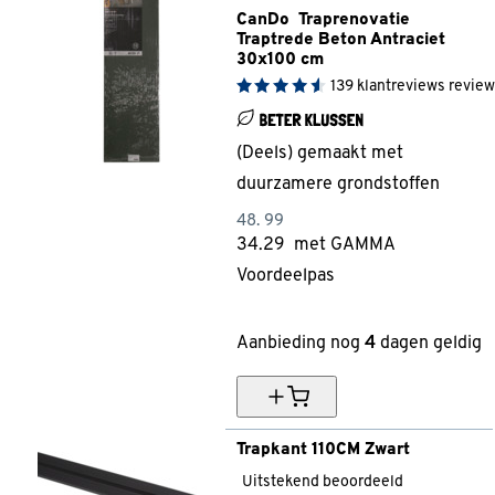
CanDo  Traprenovatie 
Traptrede Beton Antraciet 
30x100 cm
139
klantreviews
review
(Deels) gemaakt met
duurzamere grondstoffen
48.
99
34.
29
met GAMMA
Voordeelpas
30% korting
Aanbieding nog
4
dagen geldig
Trapkant 110CM Zwart
Uitstekend beoordeeld