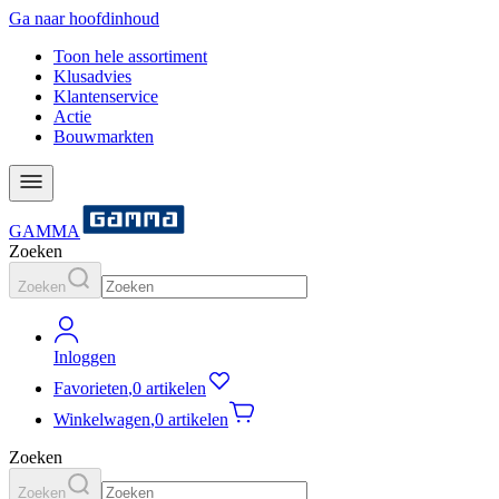
Ga naar hoofdinhoud
Toon hele assortiment
Klusadvies
Klantenservice
Actie
Bouwmarkten
GAMMA
Zoeken
Zoeken
Inloggen
Favorieten
,
0 artikelen
Winkelwagen
,
0 artikelen
Zoeken
Zoeken