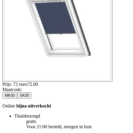
Prijs: 72 euro
72
.
00
Maatcode
:
MK00
SK00
Online
bijna uitverkocht
Thuisbezorgd
gratis
Voor 21:00 besteld, morgen in huis