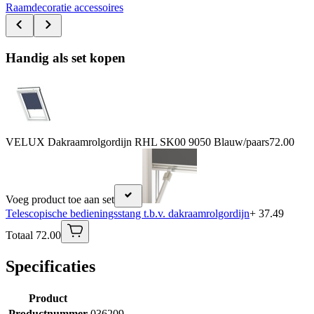
Raamdecoratie accessoires
Handig als set kopen
VELUX Dakraamrolgordijn RHL SK00 9050 Blauw/paars
72.00
Voeg product toe aan set
Telescopische bedieningsstang t.b.v. dakraamrolgordijn
+ 37.49
Totaal 72.00
Specificaties
Product
Productnummer
036209