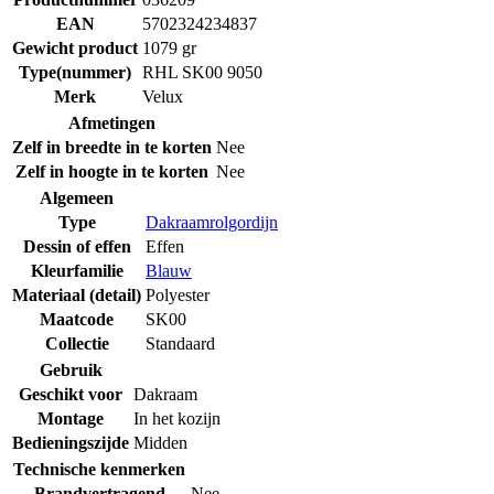
EAN
5702324234837
Gewicht product
1079 gr
Type(nummer)
RHL SK00 9050
Merk
Velux
Afmetingen
Zelf in breedte in te korten
Nee
Zelf in hoogte in te korten
Nee
Algemeen
Type
Dakraamrolgordijn
Dessin of effen
Effen
Kleurfamilie
Blauw
Materiaal (detail)
Polyester
Maatcode
SK00
Collectie
Standaard
Gebruik
Geschikt voor
Dakraam
Montage
In het kozijn
Bedieningszijde
Midden
Technische kenmerken
Brandvertragend
Nee