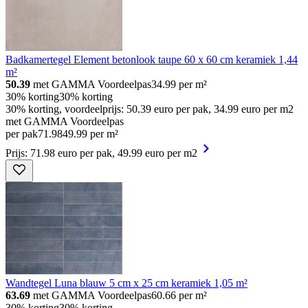
Badkamertegel Element betonlook taupe 60 x 60 cm keramiek 1,44
m²
50.39
met GAMMA Voordeelpas
34.99
per m²
30% korting
30% korting
30% korting, voordeelprijs: 50.39 euro per pak, 34.99 euro per m2
met GAMMA Voordeelpas
per pak
71
.
98
49.99 per m²
Prijs: 71.98 euro per pak, 49.99 euro per m2
Wandtegel Luna blauw 5 cm x 25 cm keramiek 1,05 m²
63.69
met GAMMA Voordeelpas
60.66
per m²
30% korting
30% korting