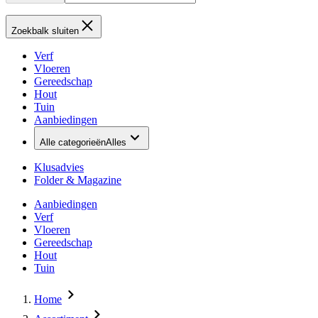
Zoekbalk sluiten
Verf
Vloeren
Gereedschap
Hout
Tuin
Aanbiedingen
Alle categorieën
Alles
Klusadvies
Folder & Magazine
Aanbiedingen
Verf
Vloeren
Gereedschap
Hout
Tuin
Home