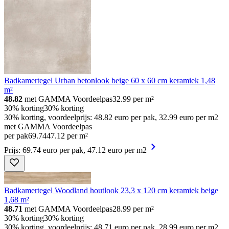
Badkamertegel Urban betonlook beige 60 x 60 cm keramiek 1,48
m²
48.82
met GAMMA Voordeelpas
32.99
per m²
30% korting
30% korting
30% korting, voordeelprijs: 48.82 euro per pak, 32.99 euro per m2
met GAMMA Voordeelpas
per pak
69
.
74
47.12 per m²
Prijs: 69.74 euro per pak, 47.12 euro per m2
Badkamertegel Woodland houtlook 23,3 x 120 cm keramiek beige
1,68 m²
48.71
met GAMMA Voordeelpas
28.99
per m²
30% korting
30% korting
30% korting, voordeelprijs: 48.71 euro per pak, 28.99 euro per m2