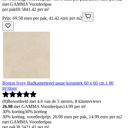
met GAMMA Voordeelpas
per pak
69
.
58
41.42 per m²
Prijs: 69.58 euro per pak, 41.42 euro per m2
Boston Ivory Badkamertegel taupe keramiek 60 x 60 cm 1,80
m²/doos
(
8
)
Beoordeeld met 4.6 van de 5 sterren, 8 klantreviews
26.98
met GAMMA Voordeelpas
14.99
per m²
30% korting
30% korting
30% korting, voordeelprijs: 26.98 euro per pak, 14.99 euro per m2
met GAMMA Voordeelpas
per pak
38
.
54
21.41 per m²