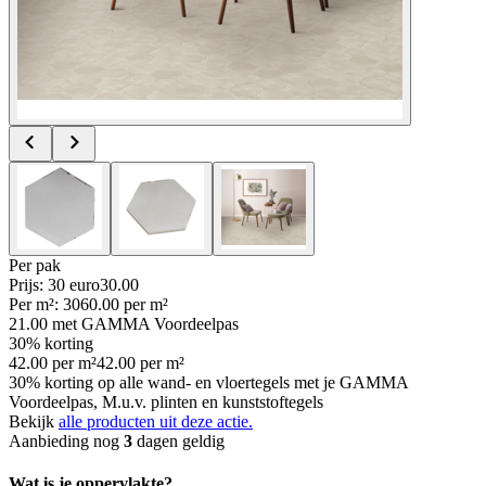
Per
pak
Prijs: 30 euro
30
.
00
Per
m²
:
30
60.00
per
m²
21.00
met GAMMA Voordeelpas
30% korting
42.00
per
m²
42.00
per
m²
30% korting op alle wand- en vloertegels met je GAMMA
Voordeelpas, M.u.v. plinten en kunststoftegels
Bekijk
alle producten uit deze actie.
Aanbieding nog
3
dagen geldig
Wat is je oppervlakte?