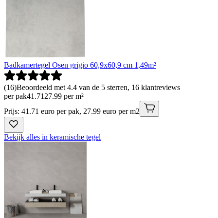
Badkamertegel Osen grigio 60,9x60,9 cm 1,49m²
(
16
)
Beoordeeld met 4.4 van de 5 sterren, 16 klantreviews
per pak
41
.
71
27.99 per m²
Prijs: 41.71 euro per pak, 27.99 euro per m2
Bekijk alles in keramische tegel