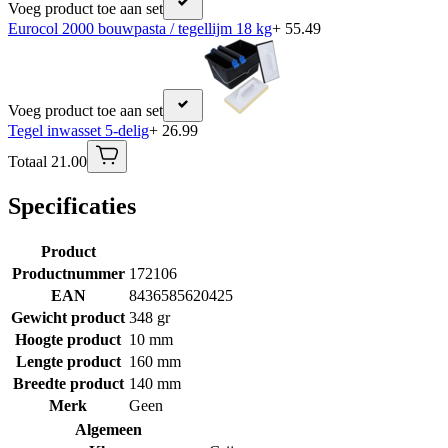
Voeg product toe aan set
Eurocol 2000 bouwpasta / tegellijm 18 kg
+ 55.49
Voeg product toe aan set
Tegel inwasset 5-delig
+ 26.99
Totaal 21.00
Specificaties
Product
Productnummer
172106
EAN
8436585620425
Gewicht product
348 gr
Hoogte product
10 mm
Lengte product
160 mm
Breedte product
140 mm
Merk
Geen
Algemeen