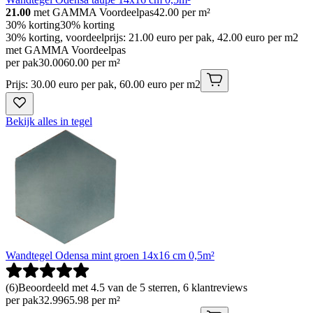
21.00
met GAMMA Voordeelpas
42.00
per m²
30% korting
30% korting
30% korting, voordeelprijs: 21.00 euro per pak, 42.00 euro per m2
met GAMMA Voordeelpas
per pak
30
.
00
60.00 per m²
Prijs: 30.00 euro per pak, 60.00 euro per m2
Bekijk alles in tegel
Wandtegel Odensa mint groen 14x16 cm 0,5m²
(
6
)
Beoordeeld met 4.5 van de 5 sterren, 6 klantreviews
per pak
32
.
99
65.98 per m²