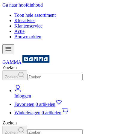
Ga naar hoofdinhoud
Toon hele assortiment
Klusadvies
Klantenservice
Actie
Bouwmarkten
GAMMA
Zoeken
Zoeken
Inloggen
Favorieten
,
0 artikelen
Winkelwagen
,
0 artikelen
Zoeken
Zoeken