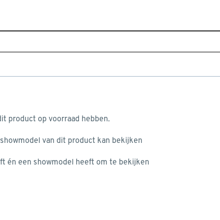
Home
Bouwmarkten
GAMMA Winterswijk
GAMMA Winterswijk
aan je winkelwagen
Adresgegevens
it product op voorraad hebben.
Europark 2
 showmodel van dit product kan bekijken
n je winkelwagen:
7102 AM
WINTERSWIJK
+31 543 520000
ft én een showmodel heeft om te bekijken
Bekijk op kaart
Selecteren als mijn bouwmarkt
Mijn bouwmarkt
misgegaan...
Openingstijden