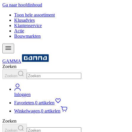
Ga naar hoofdinhoud
Toon hele assortiment
Klusadvies
Klantenservice
Actie
Bouwmarkten
GAMMA
Zoeken
Zoeken
Inloggen
Favorieten
,
0 artikelen
Winkelwagen
,
0 artikelen
Zoeken
Zoeken