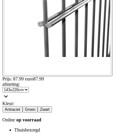
Prijs: 87.99 euro
87
.
99
afmeting
:
Kleur
:
Antraciet
Groen
Zwart
Online
op voorraad
Thuisbezorgd