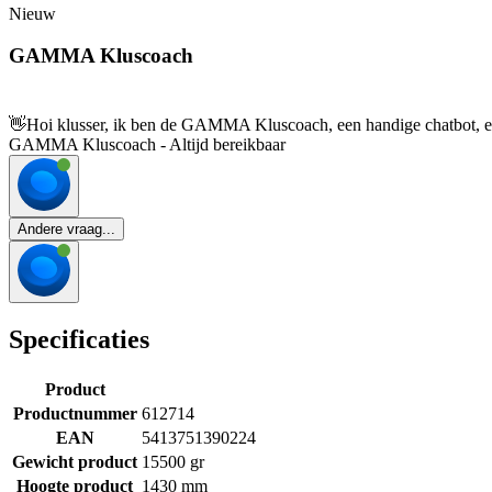
Nieuw
GAMMA Kluscoach
👋
Hoi klusser, ik ben de GAMMA Kluscoach, een handige chatbot, en 
GAMMA Kluscoach - Altijd bereikbaar
Andere vraag...
Specificaties
Product
Productnummer
612714
EAN
5413751390224
Gewicht product
15500 gr
Hoogte product
1430 mm