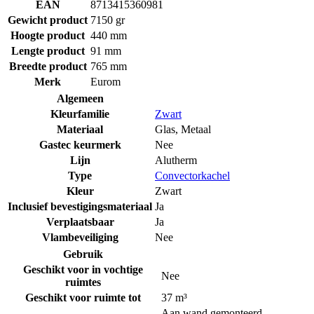
EAN
8713415360981
Gewicht product
7150 gr
Hoogte product
440 mm
Lengte product
91 mm
Breedte product
765 mm
Merk
Eurom
Algemeen
Kleurfamilie
Zwart
Materiaal
Glas
,
Metaal
Gastec keurmerk
Nee
Lijn
Alutherm
Type
Convectorkachel
Kleur
Zwart
Inclusief bevestigingsmateriaal
Ja
Verplaatsbaar
Ja
Vlambeveiliging
Nee
Gebruik
Geschikt voor in vochtige
Nee
ruimtes
Geschikt voor ruimte tot
37 m³
Aan wand gemonteerd
,