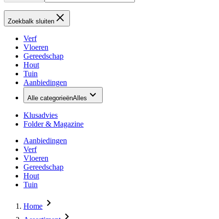
Zoekbalk sluiten
Verf
Vloeren
Gereedschap
Hout
Tuin
Aanbiedingen
Alle categorieën
Alles
Klusadvies
Folder & Magazine
Aanbiedingen
Verf
Vloeren
Gereedschap
Hout
Tuin
Home