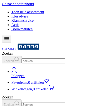
Ga naar hoofdinhoud
Toon hele assortiment
Klusadvies
Klantenservice
Actie
Bouwmarkten
GAMMA
Zoeken
Zoeken
Inloggen
Favorieten
,
0 artikelen
Winkelwagen
,
0 artikelen
Zoeken
Zoeken