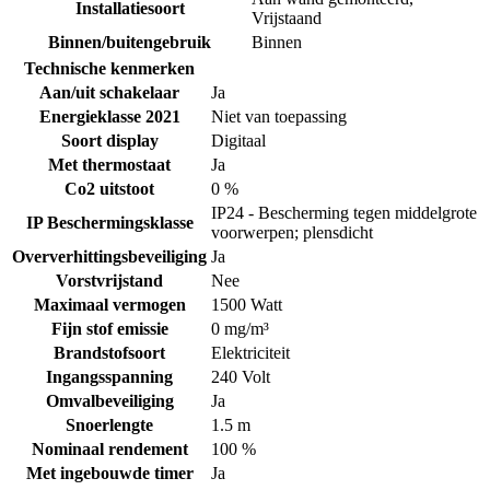
Installatiesoort
Vrijstaand
Binnen/buitengebruik
Binnen
Technische kenmerken
Aan/uit schakelaar
Ja
Energieklasse 2021
Niet van toepassing
Soort display
Digitaal
Met thermostaat
Ja
Co2 uitstoot
0 %
IP24 - Bescherming tegen middelgrote
IP Beschermingsklasse
voorwerpen; plensdicht
Oververhittingsbeveiliging
Ja
Vorstvrijstand
Nee
Maximaal vermogen
1500 Watt
Fijn stof emissie
0 mg/m³
Brandstofsoort
Elektriciteit
Ingangsspanning
240 Volt
Omvalbeveiliging
Ja
Snoerlengte
1.5 m
Nominaal rendement
100 %
Met ingebouwde timer
Ja