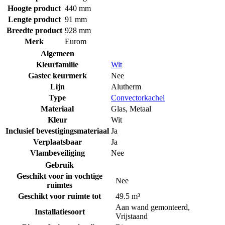
Hoogte product
440 mm
Lengte product
91 mm
Breedte product
928 mm
Merk
Eurom
Algemeen
Kleurfamilie
Wit
Gastec keurmerk
Nee
Lijn
Alutherm
Type
Convectorkachel
Materiaal
Glas
,
Metaal
Kleur
Wit
Inclusief bevestigingsmateriaal
Ja
Verplaatsbaar
Ja
Vlambeveiliging
Nee
Gebruik
Geschikt voor in vochtige
Nee
ruimtes
Geschikt voor ruimte tot
49.5 m³
Aan wand gemonteerd
,
Installatiesoort
Vrijstaand