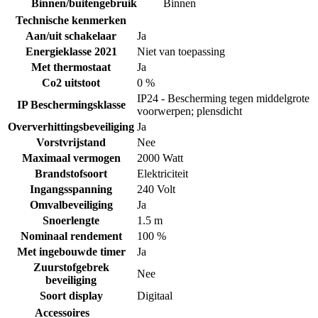
Binnen/buitengebruik
Binnen
Technische kenmerken
Aan/uit schakelaar
Ja
Energieklasse 2021
Niet van toepassing
Met thermostaat
Ja
Co2 uitstoot
0 %
IP24 - Bescherming tegen middelgrote
IP Beschermingsklasse
voorwerpen; plensdicht
Oververhittingsbeveiliging
Ja
Vorstvrijstand
Nee
Maximaal vermogen
2000 Watt
Brandstofsoort
Elektriciteit
Ingangsspanning
240 Volt
Omvalbeveiliging
Ja
Snoerlengte
1.5 m
Nominaal rendement
100 %
Met ingebouwde timer
Ja
Zuurstofgebrek
Nee
beveiliging
Soort display
Digitaal
Accessoires