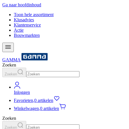
Ga naar hoofdinhoud
Toon hele assortiment
Klusadvies
Klantenservice
Actie
Bouwmarkten
GAMMA
Zoeken
Zoeken
Inloggen
Favorieten
,
0 artikelen
Winkelwagen
,
0 artikelen
Zoeken
Zoeken