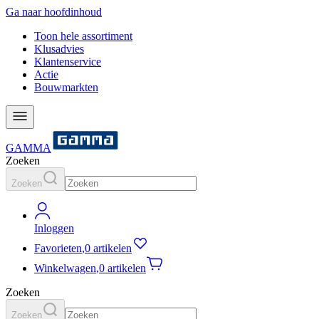
Ga naar hoofdinhoud
Toon hele assortiment
Klusadvies
Klantenservice
Actie
Bouwmarkten
GAMMA
Zoeken
Zoeken
Inloggen
Favorieten
,
0 artikelen
Winkelwagen
,
0 artikelen
Zoeken
Zoeken