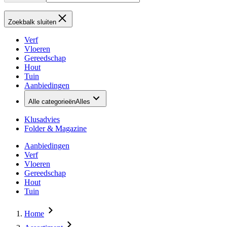
Zoekbalk sluiten
Verf
Vloeren
Gereedschap
Hout
Tuin
Aanbiedingen
Alle categorieën
Alles
Klusadvies
Folder & Magazine
Aanbiedingen
Verf
Vloeren
Gereedschap
Hout
Tuin
Home