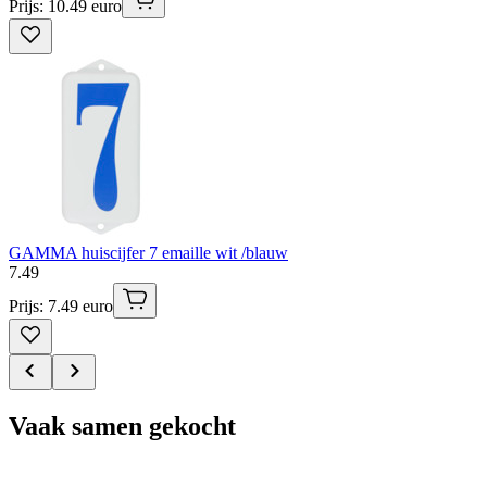
Prijs: 10.49 euro
GAMMA huiscijfer 7 emaille wit /blauw
7
.
49
Prijs: 7.49 euro
Vaak samen gekocht