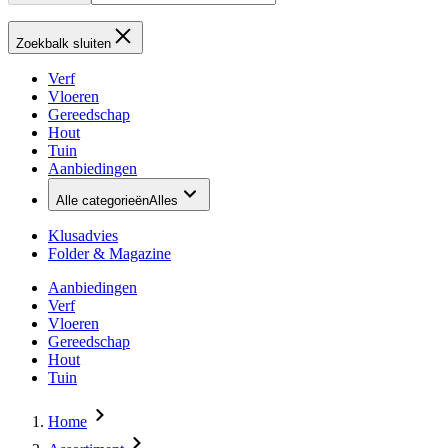
Zoekbalk sluiten
Verf
Vloeren
Gereedschap
Hout
Tuin
Aanbiedingen
Alle categorieën
Alles
Klusadvies
Folder & Magazine
Aanbiedingen
Verf
Vloeren
Gereedschap
Hout
Tuin
Home