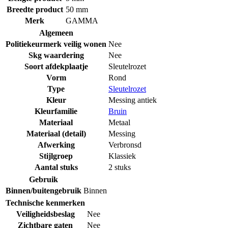
Breedte product
50 mm
Merk
GAMMA
Algemeen
Politiekeurmerk veilig wonen
Nee
Skg waardering
Nee
Soort afdekplaatje
Sleutelrozet
Vorm
Rond
Type
Sleutelrozet
Kleur
Messing antiek
Kleurfamilie
Bruin
Materiaal
Metaal
Materiaal (detail)
Messing
Afwerking
Verbronsd
Stijlgroep
Klassiek
Aantal stuks
2 stuks
Gebruik
Binnen/buitengebruik
Binnen
Technische kenmerken
Veiligheidsbeslag
Nee
Zichtbare gaten
Nee