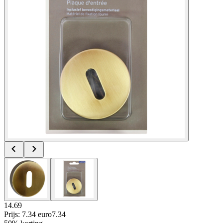
14.69
Prijs: 7.34 euro
7
.
34