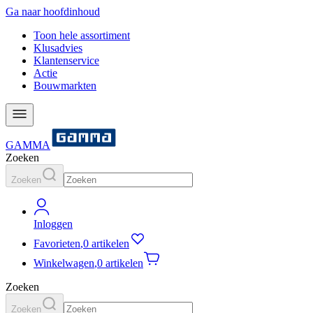
Ga naar hoofdinhoud
Toon hele assortiment
Klusadvies
Klantenservice
Actie
Bouwmarkten
GAMMA
Zoeken
Zoeken
Inloggen
Favorieten
,
0 artikelen
Winkelwagen
,
0 artikelen
Zoeken
Zoeken