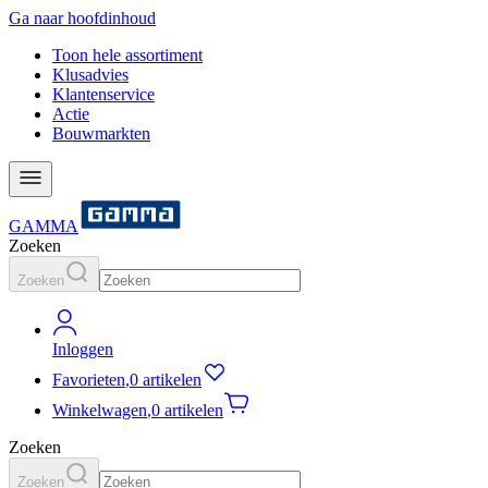
Ga naar hoofdinhoud
Toon hele assortiment
Klusadvies
Klantenservice
Actie
Bouwmarkten
GAMMA
Zoeken
Zoeken
Inloggen
Favorieten
,
0 artikelen
Winkelwagen
,
0 artikelen
Zoeken
Zoeken