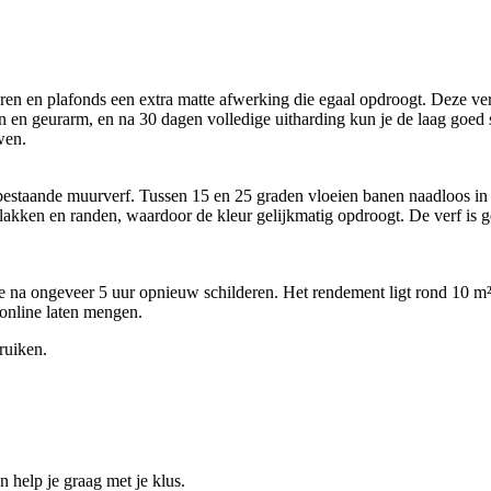
en plafonds een extra matte afwerking die egaal opdroogt. Deze verf u
en en geurarm, en na 30 dagen volledige uitharding kun je de laag goe
wen.
 bestaande muurverf. Tussen 15 en 25 graden vloeien banen naadloos in
 vlakken en randen, waardoor de kleur gelijkmatig opdroogt. De verf is 
e na ongeveer 5 uur opnieuw schilderen. Het rendement ligt rond 10 m² 
online laten mengen.
ruiken.
help je graag met je klus.