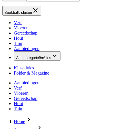
Zoekbalk sluiten
Verf
Vloeren
Gereedschap
Hout
Tuin
Aanbiedingen
Alle categorieën
Alles
Klusadvies
Folder & Magazine
Aanbiedingen
Verf
Vloeren
Gereedschap
Hout
Tuin
Home