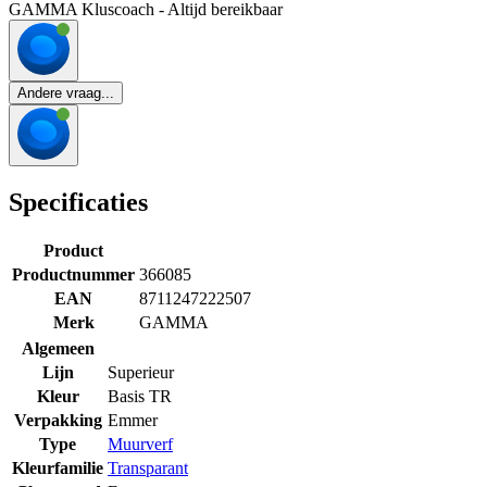
GAMMA Kluscoach - Altijd bereikbaar
Andere vraag...
Specificaties
Product
Productnummer
366085
EAN
8711247222507
Merk
GAMMA
Algemeen
Lijn
Superieur
Kleur
Basis TR
Verpakking
Emmer
Type
Muurverf
Kleurfamilie
Transparant