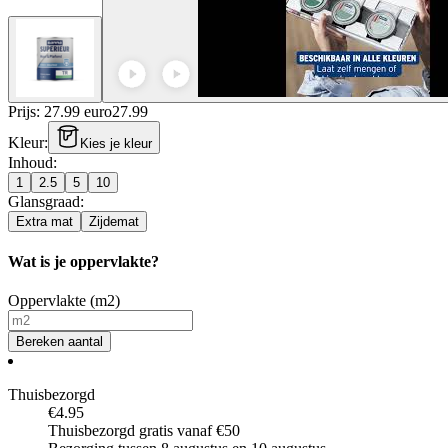
Prijs: 27.99 euro
27
.
99
Kleur
:
Kies je kleur
Inhoud
:
1
2.5
5
10
Glansgraad
:
Extra mat
Zijdemat
Wat is je oppervlakte?
Oppervlakte (m2)
Bereken aantal
Thuisbezorgd
€4.95
Thuisbezorgd gratis vanaf €50