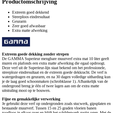
Productomschrijving
Extreem goed dekkend
Streeploos eindresultaat
Geurarm
Zeer goed afwasbaar
Extra matte afwerking
Extreem goede dekking zonder strepen
De GAMMA Superieur mengbare muurverf extra mat 10 liter geeft
muren en plafonds een extra matte afwerking die egaal opdroogt.
Deze verf uit de Superieur-lijn staat bekend om het professionele,
streeploze eindresultaat en de extreem goede dekkracht. De verf is
watergedragen en geurarm, en na 30 dagen volledige uitharding kun
je de laag goed schoonmaken (schrobklasse 1). Afhankelijk van de
ondergrond breng je één of twee lagen aan om de extra matte
uitstraling mooi op te bouwen.
Fijne en gemakkelijke verwerking
Je gebruikt deze verf op ondergronden zoals stucwerk, gipsplaten en
bestaande muurverf. Tussen 15 en 25 graden vloeien banen
naadloos in elkaar over en blijft het schilderwerk rustig ogen. Met de