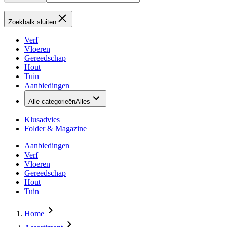
Zoekbalk sluiten
Verf
Vloeren
Gereedschap
Hout
Tuin
Aanbiedingen
Alle categorieën
Alles
Klusadvies
Folder & Magazine
Aanbiedingen
Verf
Vloeren
Gereedschap
Hout
Tuin
Home