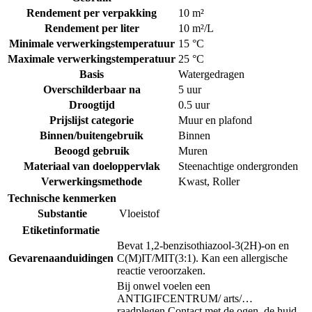
Rendement per verpakking
10 m²
Rendement per liter
10 m²/L
Minimale verwerkingstemperatuur
15 °C
Maximale verwerkingstemperatuur
25 °C
Basis
Watergedragen
Overschilderbaar na
5 uur
Droogtijd
0.5 uur
Prijslijst categorie
Muur en plafond
Binnen/buitengebruik
Binnen
Beoogd gebruik
Muren
Materiaal van doeloppervlak
Steenachtige ondergronden
Verwerkingsmethode
Kwast
,
Roller
Technische kenmerken
Substantie
Vloeistof
Etiketinformatie
Bevat 1,2-benzisothiazool-3(2H)-on en
Gevarenaanduidingen
C(M)IT/MIT(3:1). Kan een allergische
reactie veroorzaken.
Bij onwel voelen een
ANTIGIFCENTRUM/ arts/…
raadplegen.
Contact met de ogen, de huid