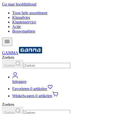
Ga naar hoofdinhoud
Toon hele assortiment
Klusadvies
Klantenservice
Actie
Bouwmarkten
GAMMA
Zoeken
Zoeken
Inloggen
Favorieten
,
0 artikelen
Winkelwagen
,
0 artikelen
Zoeken
Zoeken