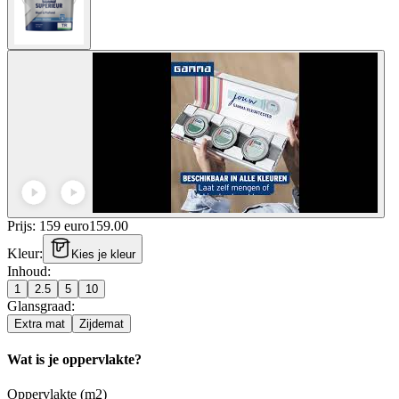
Prijs: 159 euro
159
.
00
Kleur
:
Kies je kleur
Inhoud
:
1
2.5
5
10
Glansgraad
:
Extra mat
Zijdemat
Wat is je oppervlakte?
Oppervlakte (m2)