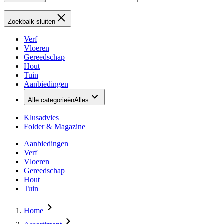
Zoekbalk sluiten
Verf
Vloeren
Gereedschap
Hout
Tuin
Aanbiedingen
Alle categorieën
Alles
Klusadvies
Folder & Magazine
Aanbiedingen
Verf
Vloeren
Gereedschap
Hout
Tuin
Home