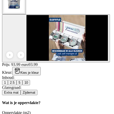
Prijs: 93.99 euro
93
.
99
Kleur
:
Kies je kleur
Inhoud
:
1
2.5
5
10
Glansgraad
:
Extra mat
Zijdemat
Wat is je oppervlakte?
Oppervlakte (m2)