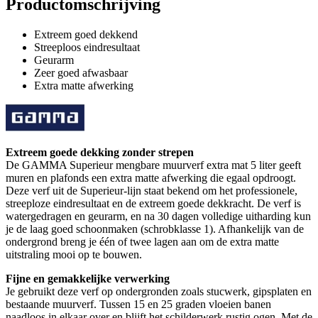
Productomschrijving
Extreem goed dekkend
Streeploos eindresultaat
Geurarm
Zeer goed afwasbaar
Extra matte afwerking
Extreem goede dekking zonder strepen
De GAMMA Superieur mengbare muurverf extra mat 5 liter geeft
muren en plafonds een extra matte afwerking die egaal opdroogt.
Deze verf uit de Superieur-lijn staat bekend om het professionele,
streeploze eindresultaat en de extreem goede dekkracht. De verf is
watergedragen en geurarm, en na 30 dagen volledige uitharding kun
je de laag goed schoonmaken (schrobklasse 1). Afhankelijk van de
ondergrond breng je één of twee lagen aan om de extra matte
uitstraling mooi op te bouwen.
Fijne en gemakkelijke verwerking
Je gebruikt deze verf op ondergronden zoals stucwerk, gipsplaten en
bestaande muurverf. Tussen 15 en 25 graden vloeien banen
naadloos in elkaar over en blijft het schilderwerk rustig ogen. Met de