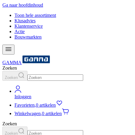
Ga naar hoofdinhoud
Toon hele assortiment
Klusadvies
Klantenservice
Actie
Bouwmarkten
GAMMA
Zoeken
Zoeken
Inloggen
Favorieten
,
0 artikelen
Winkelwagen
,
0 artikelen
Zoeken
Zoeken