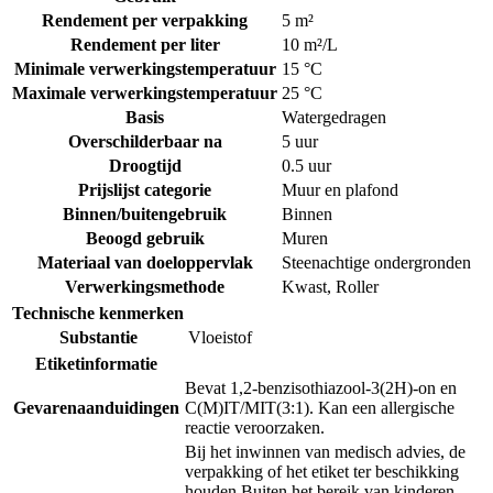
Rendement per verpakking
5 m²
Rendement per liter
10 m²/L
Minimale verwerkingstemperatuur
15 °C
Maximale verwerkingstemperatuur
25 °C
Basis
Watergedragen
Overschilderbaar na
5 uur
Droogtijd
0.5 uur
Prijslijst categorie
Muur en plafond
Binnen/buitengebruik
Binnen
Beoogd gebruik
Muren
Materiaal van doeloppervlak
Steenachtige ondergronden
Verwerkingsmethode
Kwast
,
Roller
Technische kenmerken
Substantie
Vloeistof
Etiketinformatie
Bevat 1,2-benzisothiazool-3(2H)-on en
Gevarenaanduidingen
C(M)IT/MIT(3:1). Kan een allergische
reactie veroorzaken.
Bij het inwinnen van medisch advies, de
verpakking of het etiket ter beschikking
houden.
Buiten het bereik van kinderen