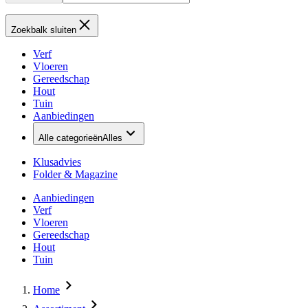
Zoekbalk sluiten
Verf
Vloeren
Gereedschap
Hout
Tuin
Aanbiedingen
Alle categorieën
Alles
Klusadvies
Folder & Magazine
Aanbiedingen
Verf
Vloeren
Gereedschap
Hout
Tuin
Home