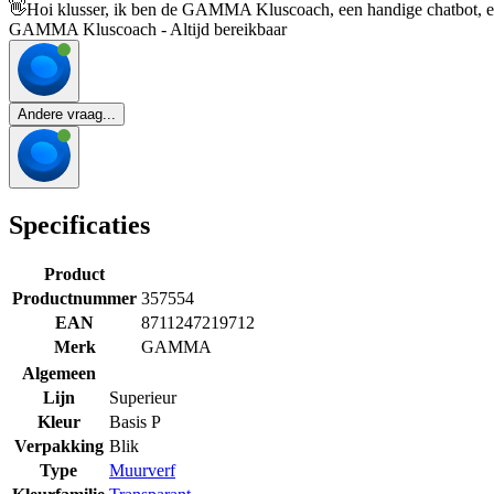
👋
Hoi klusser, ik ben de GAMMA Kluscoach, een handige chatbot, en 
GAMMA Kluscoach - Altijd bereikbaar
Andere vraag...
Specificaties
Product
Productnummer
357554
EAN
8711247219712
Merk
GAMMA
Algemeen
Lijn
Superieur
Kleur
Basis P
Verpakking
Blik
Type
Muurverf