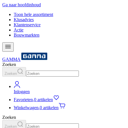
Ga naar hoofdinhoud
Toon hele assortiment
Klusadvies
Klantenservice
Actie
Bouwmarkten
GAMMA
Zoeken
Zoeken
Inloggen
Favorieten
,
0 artikelen
Winkelwagen
,
0 artikelen
Zoeken
Zoeken