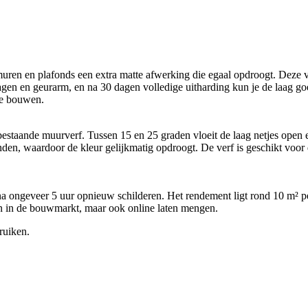
n en plafonds een extra matte afwerking die egaal opdroogt. Deze verf
en en geurarm, en na 30 dagen volledige uitharding kun je de laag g
 te bouwen.
 bestaande muurverf. Tussen 15 en 25 graden vloeit de laag netjes open
anden, waardoor de kleur gelijkmatig opdroogt. De verf is geschikt voo
na ongeveer 5 uur opnieuw schilderen. Het rendement ligt rond 10 m² pe
een in de bouwmarkt, maar ook online laten mengen.
ruiken.