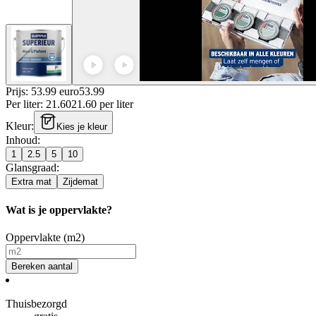
Prijs: 53.99 euro
53
.
99
Per
liter
:
21.60
21.60
per
liter
Kleur
:
Kies je kleur
Inhoud
:
1
2.5
5
10
Glansgraad
:
Extra mat
Zijdemat
Wat is je oppervlakte?
Oppervlakte (m2)
Bereken aantal
Thuisbezorgd