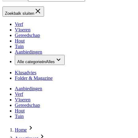
Zoekbalk sluiten
Verf
Vloeren
Gereedschap
Hout
Tuin
Aanbiedingen
Alle categorieën
Alles
Klusadvies
Folder & Magazine
Aanbiedingen
Verf
Vloeren
Gereedschap
Hout
Tuin
Home