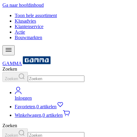
Ga naar hoofdinhoud
Toon hele assortiment
Klusadvies
Klantenservice
Actie
Bouwmarkten
GAMMA
Zoeken
Zoeken
Inloggen
Favorieten
,
0 artikelen
Winkelwagen
,
0 artikelen
Zoeken
Zoeken