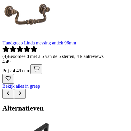
Handgreep Linda messing antiek 96mm
(
4
)
Beoordeeld met 3.5 van de 5 sterren, 4 klantreviews
4
.
49
Prijs: 4.49 euro
Bekijk alles in greep
Alternatieven