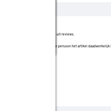
ore geeft de gemiddelde score weer uit reviews.
 koper' is? Dan is er gecheckt of deze persoon het artikel daadwerkelijk