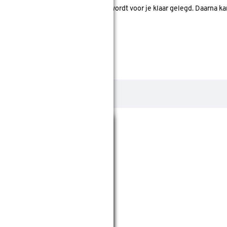
d. Je betaalt online en het product wordt voor je klaar gelegd. Daarna k
Sluiten
 klein, sterk en extra sterk