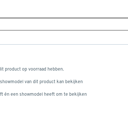
Sluiten
Home
Assortiment
IJzerwaren
Hang- & sluitwerk
Populaire filters
aan je winkelwagen
Cijferslot
Cijferslot
(14)
it product op voorraad hebben.
Hangslot
(33)
 showmodel van dit product kan bekijken
n je winkelwagen:
Buiten
(36)
ft én een showmodel heeft om te bekijken
Abus
(15)
Cijfercombinatie
(13)
Messing
(19)
misgegaan...
Overvalslot
(5)