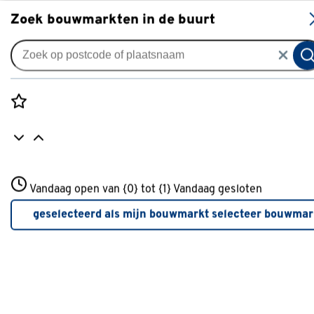
S
Zoek bouwmarkten in de buurt
Tuinbestrating
Je gekozen filters:
wis filters
Rozenstraat 3
Vandaag open van {0} tot {1}
Kleurfamilie
Bruin
Vandaag gesloten
3772JH Amersfoort
+31 01234567
geselecteerd als mijn bouwmarkt
selecteer bouwmar
Meer over deze bouwmarkt
Toon producten die duurzamer zijn dan vergelijkbare
producten uit deze categorie.
Beter Klussen
(28)