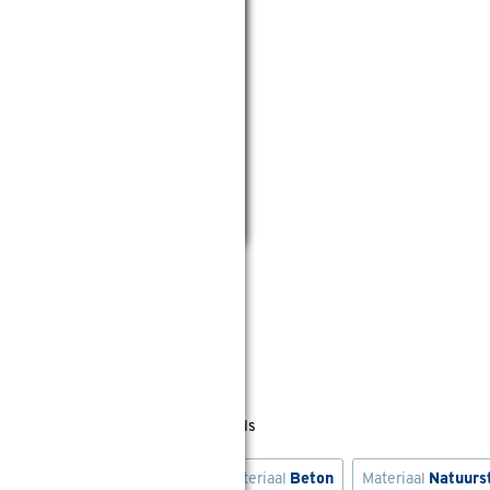
ls, op bestelling in sommige winkels
Zwart
Kleurfamilie
Bruin
Materiaal
Beton
Materiaal
Natuurs