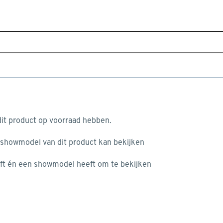
Sluiten
ating
Home
Assortiment
Tuin
Tuinbestrating
Bruine 
Je gekozen filters:
aan je winkelwagen
Kleurfamilie
Bruin
it product op voorraad hebben.
 showmodel van dit product kan bekijken
n je winkelwagen:
Toon producten die duurzamer zijn dan vergelijkbare producten
ft én een showmodel heeft om te bekijken
Beter Klussen
(28)
Kleurfamilie
misgegaan...