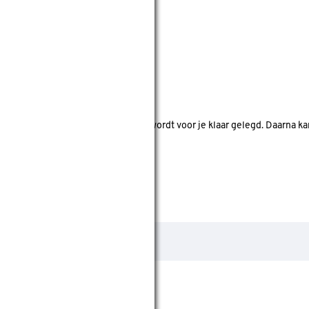
nde bouwmarkten bekijken.
d. Je betaalt online en het product wordt voor je klaar gelegd. Daarna k