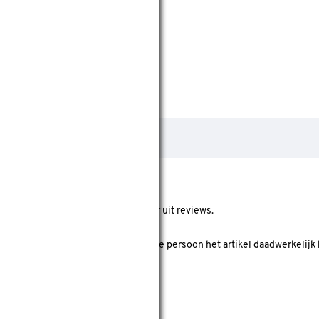
ore geeft de gemiddelde score weer uit reviews.
 koper' is? Dan is er gecheckt of deze persoon het artikel daadwerkelijk