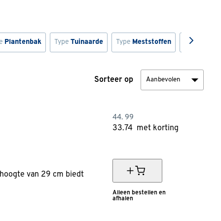
pe
Plantenbak
Type
Tuinaarde
Type
Meststoffen
Type
Bambo
Sorteer op
44.
99
33.
74
met korting
25% korting
 hoogte van 29 cm biedt
Alleen bestellen en
afhalen