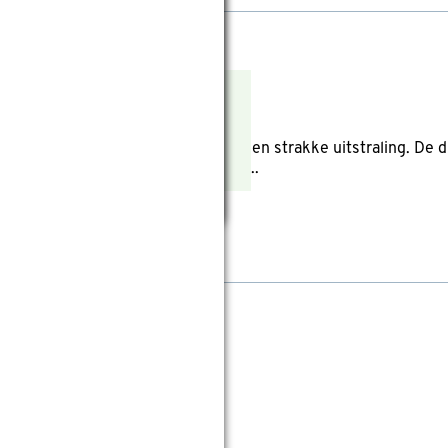
 Ø 25 cm
eviews
Rond
 geeft je tuin of interieur direct een strakke uitstraling. De
an fiberclay zorgen voor een natuur...
pana antraciet Ø 30 cm
views
Rond