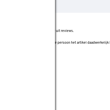
ore geeft de gemiddelde score weer uit reviews.
 koper' is? Dan is er gecheckt of deze persoon het artikel daadwerkelijk