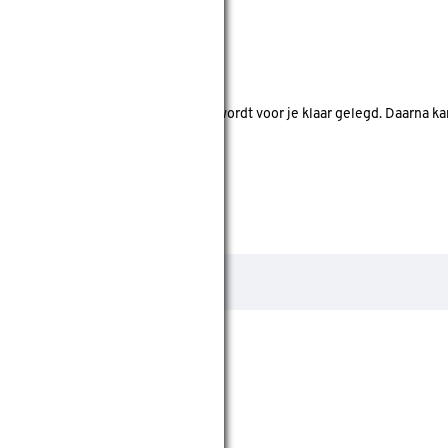
nde bouwmarkten bekijken.
d. Je betaalt online en het product wordt voor je klaar gelegd. Daarna k