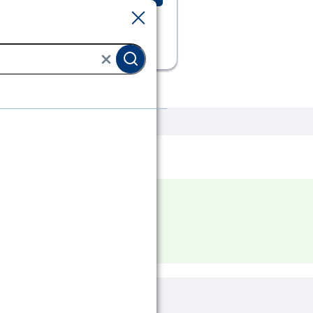
Sluiten
Sluiten
 planten & potten
Bloempotten
 uit deze categorie.