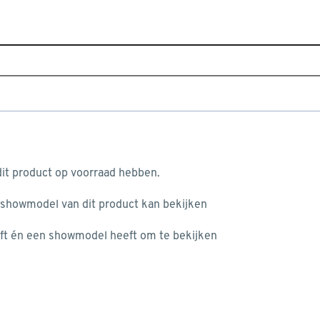
Sluiten
Home
Assortiment
Tuin
Tuininrichting
Bloemen,
Je gekozen filters:
aan je winkelwagen
Type
Bloempot
it product op voorraad hebben.
 showmodel van dit product kan bekijken
n je winkelwagen:
Toon producten die duurzamer zijn dan vergelijkbare producten
ft én een showmodel heeft om te bekijken
Beter Klussen
(25)
Type
misgegaan...