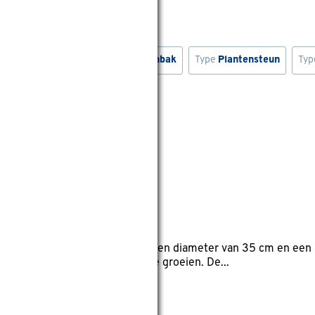
s
Type
Bloempot
Type
Bloembak
Type
Plantensteun
Ty
wis filters
oen Ø 35 cm
eviews
Rond
e ruimte met deze bloempot. Met een diameter van 35 cm en een
 ruimte voor je planten om te groeien. De...
wis filters