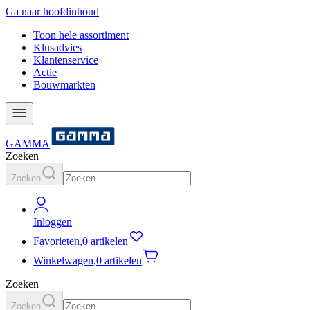
Ga naar hoofdinhoud
Toon hele assortiment
Klusadvies
Klantenservice
Actie
Bouwmarkten
GAMMA
Zoeken
Zoeken
Inloggen
Favorieten
,
0 artikelen
Winkelwagen
,
0 artikelen
Zoeken
Zoeken