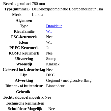
Breedte product
780 mm
Type(nummer)
Deur-kozijncombinatie Boardpaneeldeur Tim
Merk
Lundia
Algemeen
Type
Draaideur
Kleurfamilie
Wit
FSC-keurmerk
Nee
Kleur
Wit
PEFC Keurmerk
Ja
KOMO keurmerk
Nee
Uitvoering
Stomp
Woonstijl
Klassiek
Geleverd incl. deurbeslag
Nee
Lijn
DKC
Afwerking
Gegrond / met grondverflaag
Binnen- of buitendeur
Binnendeur
Gebruik
Tochtvaldorpel mogelijk
Nee
Technische kenmerken
Schuifdeur Mogelijk
Nee