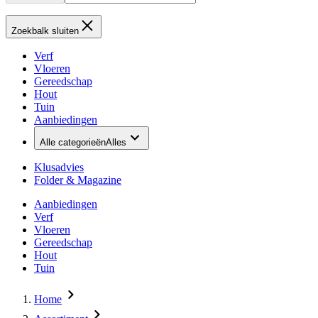
Zoekbalk sluiten
Verf
Vloeren
Gereedschap
Hout
Tuin
Aanbiedingen
Alle categorieën
Alles
Klusadvies
Folder & Magazine
Aanbiedingen
Verf
Vloeren
Gereedschap
Hout
Tuin
Home