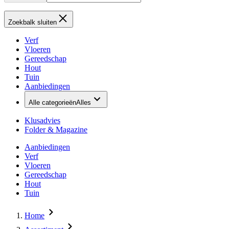
Zoekbalk sluiten
Verf
Vloeren
Gereedschap
Hout
Tuin
Aanbiedingen
Alle categorieën
Alles
Klusadvies
Folder & Magazine
Aanbiedingen
Verf
Vloeren
Gereedschap
Hout
Tuin
Home