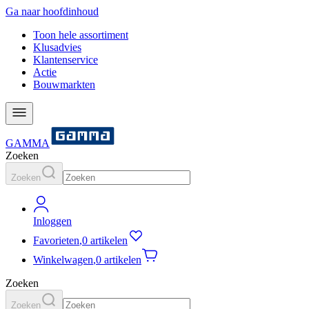
Ga naar hoofdinhoud
Toon hele assortiment
Klusadvies
Klantenservice
Actie
Bouwmarkten
GAMMA
Zoeken
Zoeken
Inloggen
Favorieten
,
0 artikelen
Winkelwagen
,
0 artikelen
Zoeken
Zoeken