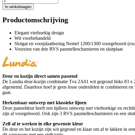
In winkelwagen
Productomschrijving
Elegant vierhoekig design
Wit voorbehandeld
Slotgat en voorplaatboring Nemef 1200/1300 voorgeboord (excl
Voorzien van drie RVS paumellescharnieren en sluitplaat
Deur en kozijn direct samen passend
De Lundia deur-kozijn combinatie Tva 2A01 wit gegrond links 83 x 211
afgestemd. Daardoor hoef je geen losse onderdelen te combineren en ve
gaat.
Herkenbaar ontwerp met klassieke lijnen
Deze paneeldeur heeft een tijdloos ontwerp met vierhoekige en rechth
zijn al voorgeboord. Ook zijn 3 RVS paumellescharnieren en een sluitp
Zelf af te werken in elke gewenste kleur
De deur en het kozijn zijn wit gegrond en klaar om af te lakken in ee
dit aanpassen met een stelkozijn.