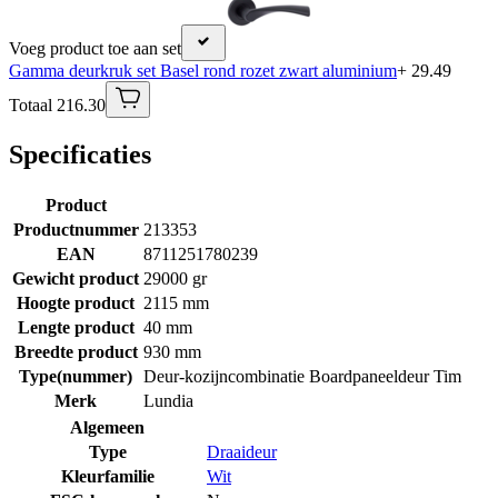
Voeg product toe aan set
Gamma deurkruk set Basel rond rozet zwart aluminium
+ 29.49
Totaal 216.30
Specificaties
Product
Productnummer
213353
EAN
8711251780239
Gewicht product
29000 gr
Hoogte product
2115 mm
Lengte product
40 mm
Breedte product
930 mm
Type(nummer)
Deur-kozijncombinatie Boardpaneeldeur Tim
Merk
Lundia
Algemeen
Type
Draaideur
Kleurfamilie
Wit