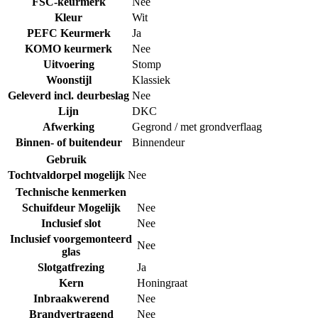
FSC-keurmerk
Nee
Kleur
Wit
PEFC Keurmerk
Ja
KOMO keurmerk
Nee
Uitvoering
Stomp
Woonstijl
Klassiek
Geleverd incl. deurbeslag
Nee
Lijn
DKC
Afwerking
Gegrond / met grondverflaag
Binnen- of buitendeur
Binnendeur
Gebruik
Tochtvaldorpel mogelijk
Nee
Technische kenmerken
Schuifdeur Mogelijk
Nee
Inclusief slot
Nee
Inclusief voorgemonteerd
Nee
glas
Slotgatfrezing
Ja
Kern
Honingraat
Inbraakwerend
Nee
Brandvertragend
Nee