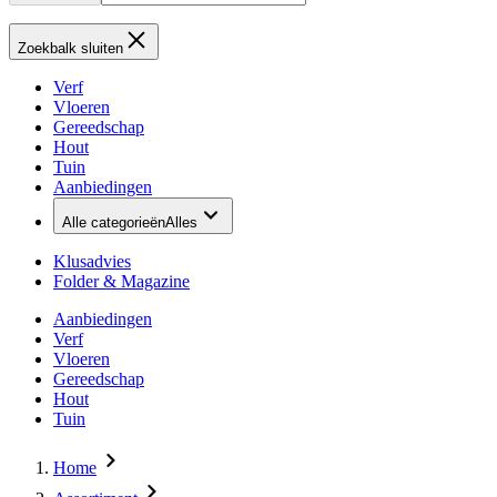
Zoekbalk sluiten
Verf
Vloeren
Gereedschap
Hout
Tuin
Aanbiedingen
Alle categorieën
Alles
Klusadvies
Folder & Magazine
Aanbiedingen
Verf
Vloeren
Gereedschap
Hout
Tuin
Home