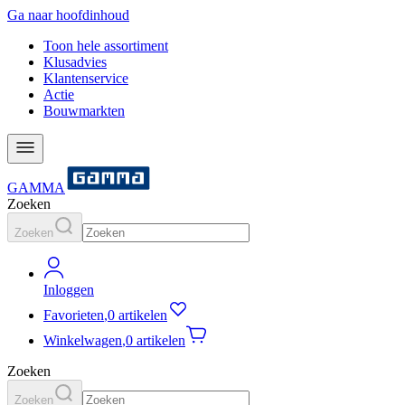
Ga naar hoofdinhoud
Toon hele assortiment
Klusadvies
Klantenservice
Actie
Bouwmarkten
GAMMA
Zoeken
Zoeken
Inloggen
Favorieten
,
0 artikelen
Winkelwagen
,
0 artikelen
Zoeken
Zoeken