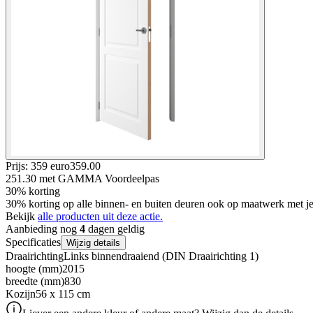
Prijs: 359 euro
359
.
00
251.30
met GAMMA Voordeelpas
30% korting
30% korting op alle binnen- en buiten deuren ook op maatwerk met
Bekijk
alle producten uit deze actie.
Aanbieding nog
4
dagen geldig
Specificaties
Wijzig details
Draairichting
Links binnendraaiend (DIN Draairichting 1)
hoogte (mm)
2015
breedte (mm)
830
Kozijn
56 x 115 cm