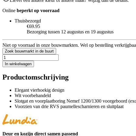
Liever een andere kleur of andere maat? Wijzig dan de details.
Online
beperkt op voorraad
Thuisbezorgd
€69.95
Bezorging tussen 12 augustus en 19 augustus
Niet op voorraad in onze bouwmarkten. Wel op bestelling verkrijgbaa
Zoek bouwmarkt in de buurt
In winkelwagen
Productomschrijving
Elegant vierhoekig design
Wit voorbehandeld
Slotgat en voorplaatboring Nemef 1200/1300 voorgeboord (excl
Voorzien van drie RVS paumellescharnieren en sluitplaat
Deur en kozijn direct samen passend