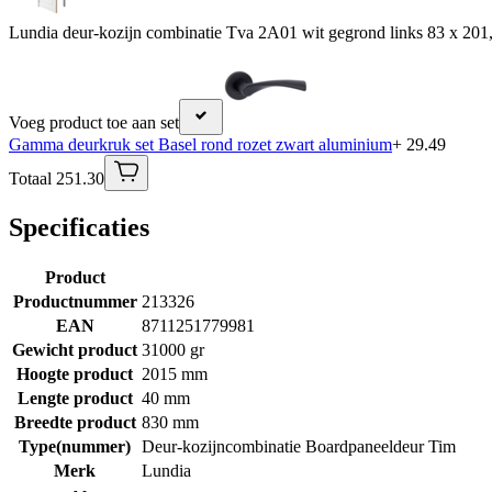
Lundia deur-kozijn combinatie Tva 2A01 wit gegrond links 83 x 201
Voeg product toe aan set
Gamma deurkruk set Basel rond rozet zwart aluminium
+ 29.49
Totaal 251.30
Specificaties
Product
Productnummer
213326
EAN
8711251779981
Gewicht product
31000 gr
Hoogte product
2015 mm
Lengte product
40 mm
Breedte product
830 mm
Type(nummer)
Deur-kozijncombinatie Boardpaneeldeur Tim
Merk
Lundia