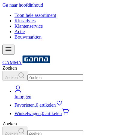
Ga naar hoofdinhoud
Toon hele assortiment
Klusadvies
Klantenservice
Actie
Bouwmarkten
GAMMA
Zoeken
Zoeken
Inloggen
Favorieten
,
0 artikelen
Winkelwagen
,
0 artikelen
Zoeken
Zoeken