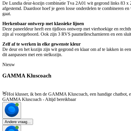
De Lundia deur-kozijn combinatie Tva 2A01 wit gegrond links 83 x 201
afgestemd. Daardoor hoef je geen losse onderdelen te combineren en ve
gaat.
Herkenbaar ontwerp met klassieke lijnen
Deze paneeldeur heeft een tijdloos ontwerp met vierhoekige en rechth
zijn al voorgeboord. Ook zijn 3 RVS paumellescharnieren en een sluitp
Zelf af te werken in elke gewenste kleur
De deur en het kozijn zijn wit gegrond en klaar om af te lakken in ee
dit aanpassen met een stelkozijn.
Nieuw
GAMMA Kluscoach
👋
Hoi klusser, ik ben de GAMMA Kluscoach, een handige chatbot, en 
GAMMA Kluscoach - Altijd bereikbaar
Andere vraag...