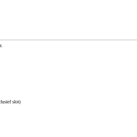
r.
usief slot)