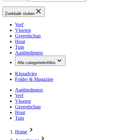
Zoekbalk sluiten
Verf
Vloeren
Gereedschap
Hout
Tuin
Aanbiedingen
Alle categorieën
Alles
Klusadvies
Folder & Magazine
Aanbiedingen
Verf
Vloeren
Gereedschap
Hout
Tuin
Home