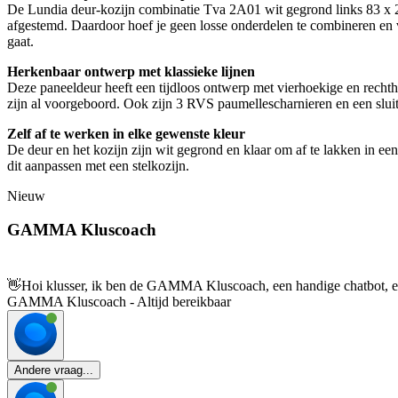
De Lundia deur-kozijn combinatie Tva 2A01 wit gegrond links 83 x 211
afgestemd. Daardoor hoef je geen losse onderdelen te combineren en ve
gaat.
Herkenbaar ontwerp met klassieke lijnen
Deze paneeldeur heeft een tijdloos ontwerp met vierhoekige en rechth
zijn al voorgeboord. Ook zijn 3 RVS paumellescharnieren en een sluitp
Zelf af te werken in elke gewenste kleur
De deur en het kozijn zijn wit gegrond en klaar om af te lakken in ee
dit aanpassen met een stelkozijn.
Nieuw
GAMMA Kluscoach
👋
Hoi klusser, ik ben de GAMMA Kluscoach, een handige chatbot, en 
GAMMA Kluscoach - Altijd bereikbaar
Andere vraag...