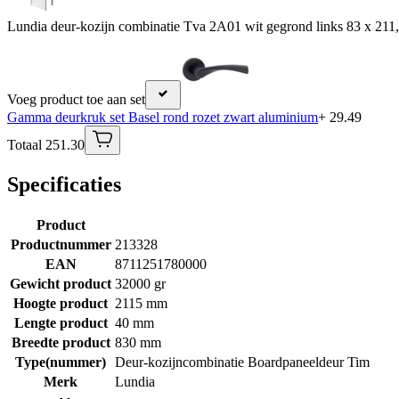
Lundia deur-kozijn combinatie Tva 2A01 wit gegrond links 83 x 211,
Voeg product toe aan set
Gamma deurkruk set Basel rond rozet zwart aluminium
+ 29.49
Totaal 251.30
Specificaties
Product
Productnummer
213328
EAN
8711251780000
Gewicht product
32000 gr
Hoogte product
2115 mm
Lengte product
40 mm
Breedte product
830 mm
Type(nummer)
Deur-kozijncombinatie Boardpaneeldeur Tim
Merk
Lundia