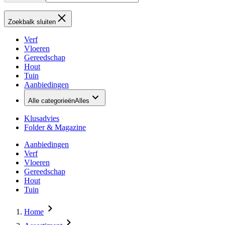
Zoekbalk sluiten
Verf
Vloeren
Gereedschap
Hout
Tuin
Aanbiedingen
Alle categorieën
Alles
Klusadvies
Folder & Magazine
Aanbiedingen
Verf
Vloeren
Gereedschap
Hout
Tuin
Home