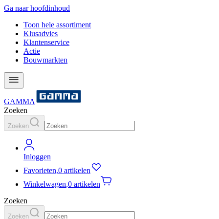
Ga naar hoofdinhoud
Toon hele assortiment
Klusadvies
Klantenservice
Actie
Bouwmarkten
GAMMA
Zoeken
Zoeken
Inloggen
Favorieten
,
0 artikelen
Winkelwagen
,
0 artikelen
Zoeken
Zoeken