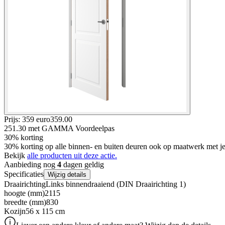
Prijs: 359 euro
359
.
00
251.30
met GAMMA Voordeelpas
30% korting
30% korting op alle binnen- en buiten deuren ook op maatwerk met
Bekijk
alle producten uit deze actie.
Aanbieding nog
4
dagen geldig
Specificaties
Wijzig details
Draairichting
Links binnendraaiend (DIN Draairichting 1)
hoogte (mm)
2115
breedte (mm)
830
Kozijn
56 x 115 cm