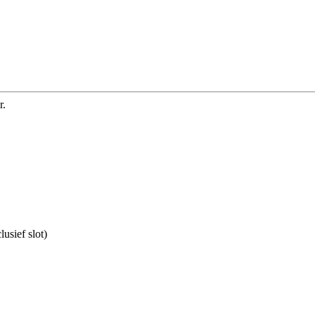
r.
usief slot)