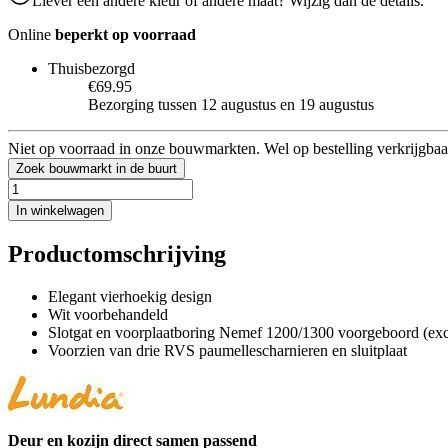
Liever een andere kleur of andere maat? Wijzig dan de details.
Online
beperkt op voorraad
Thuisbezorgd
€69.95
Bezorging tussen 12 augustus en 19 augustus
Niet op voorraad in onze bouwmarkten. Wel op bestelling verkrijgbaa
Zoek bouwmarkt in de buurt
In winkelwagen
Productomschrijving
Elegant vierhoekig design
Wit voorbehandeld
Slotgat en voorplaatboring Nemef 1200/1300 voorgeboord (excl
Voorzien van drie RVS paumellescharnieren en sluitplaat
Deur en kozijn direct samen passend