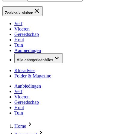
Zoekbalk sluiten
Verf
Vloeren
Gereedschap
Hout
Tuin
Aanbiedingen
Alle categorieën
Alles
Klusadvies
Folder & Magazine
Aanbiedingen
Verf
Vloeren
Gereedschap
Hout
Tuin
Home