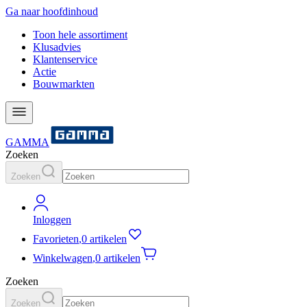
Ga naar hoofdinhoud
Toon hele assortiment
Klusadvies
Klantenservice
Actie
Bouwmarkten
GAMMA
Zoeken
Zoeken
Inloggen
Favorieten
,
0 artikelen
Winkelwagen
,
0 artikelen
Zoeken
Zoeken