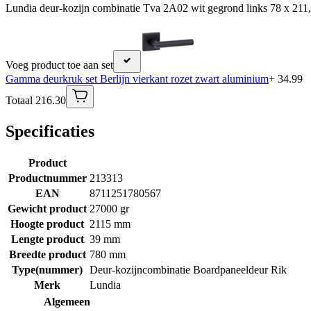
Lundia deur-kozijn combinatie Tva 2A02 wit gegrond links 78 x 211,
Voeg product toe aan set
Gamma deurkruk set Berlijn vierkant rozet zwart aluminium
+ 34.99
Totaal 216.30
Specificaties
Product
Productnummer
213313
EAN
8711251780567
Gewicht product
27000 gr
Hoogte product
2115 mm
Lengte product
39 mm
Breedte product
780 mm
Type(nummer)
Deur-kozijncombinatie Boardpaneeldeur Rik
Merk
Lundia
Algemeen