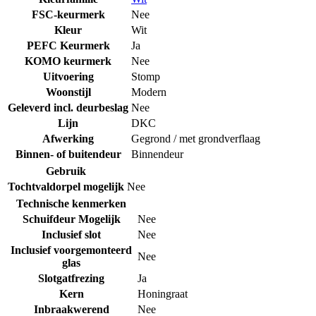
FSC-keurmerk
Nee
Kleur
Wit
PEFC Keurmerk
Ja
KOMO keurmerk
Nee
Uitvoering
Stomp
Woonstijl
Modern
Geleverd incl. deurbeslag
Nee
Lijn
DKC
Afwerking
Gegrond / met grondverflaag
Binnen- of buitendeur
Binnendeur
Gebruik
Tochtvaldorpel mogelijk
Nee
Technische kenmerken
Schuifdeur Mogelijk
Nee
Inclusief slot
Nee
Inclusief voorgemonteerd
Nee
glas
Slotgatfrezing
Ja
Kern
Honingraat
Inbraakwerend
Nee