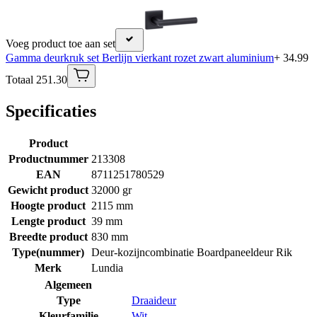
Voeg product toe aan set
Gamma deurkruk set Berlijn vierkant rozet zwart aluminium
+ 34.99
Totaal 251.30
Specificaties
Product
Productnummer
213308
EAN
8711251780529
Gewicht product
32000 gr
Hoogte product
2115 mm
Lengte product
39 mm
Breedte product
830 mm
Type(nummer)
Deur-kozijncombinatie Boardpaneeldeur Rik
Merk
Lundia
Algemeen
Type
Draaideur
Kleurfamilie
Wit