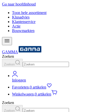
Ga naar hoofdinhoud
Toon hele assortiment
Klusadvies
Klantenservice
Actie
Bouwmarkten
GAMMA
Zoeken
Zoeken
Inloggen
Favorieten
,
0 artikelen
Winkelwagen
,
0 artikelen
Zoeken
Zoeken