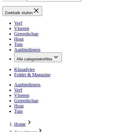
Zoekbalk sluiten
Verf
Vloeren
Gereedschap
Hout
Tuin
Aanbiedingen
Alle categorieën
Alles
Klusadvies
Folder & Magazine
Aanbiedingen
Verf
Vloeren
Gereedschap
Hout
Tuin
Home