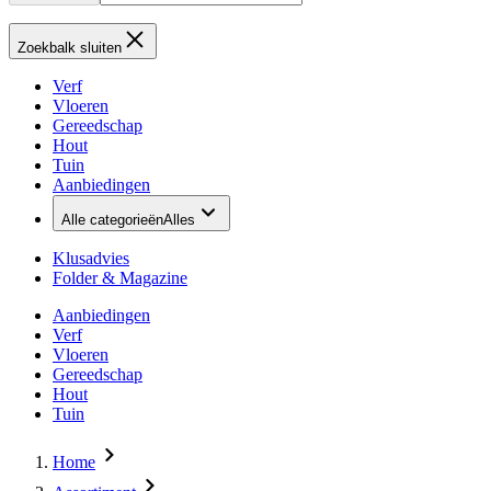
Zoekbalk sluiten
Verf
Vloeren
Gereedschap
Hout
Tuin
Aanbiedingen
Alle categorieën
Alles
Klusadvies
Folder & Magazine
Aanbiedingen
Verf
Vloeren
Gereedschap
Hout
Tuin
Home