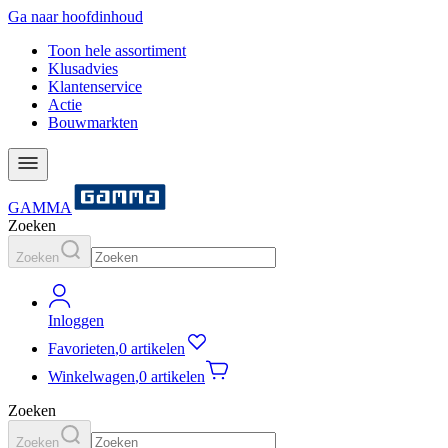
Ga naar hoofdinhoud
Toon hele assortiment
Klusadvies
Klantenservice
Actie
Bouwmarkten
GAMMA
Zoeken
Zoeken
Inloggen
Favorieten
,
0 artikelen
Winkelwagen
,
0 artikelen
Zoeken
Zoeken