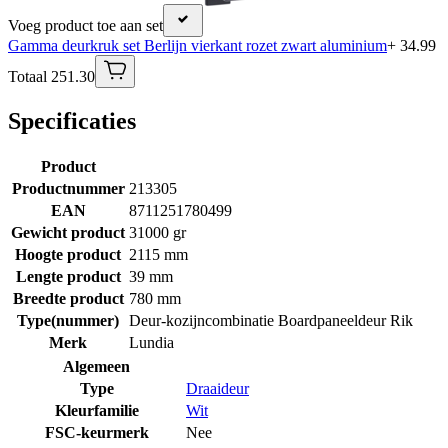
Voeg product toe aan set
Gamma deurkruk set Berlijn vierkant rozet zwart aluminium
+ 34.99
Totaal 251.30
Specificaties
Product
Productnummer
213305
EAN
8711251780499
Gewicht product
31000 gr
Hoogte product
2115 mm
Lengte product
39 mm
Breedte product
780 mm
Type(nummer)
Deur-kozijncombinatie Boardpaneeldeur Rik
Merk
Lundia
Algemeen
Type
Draaideur
Kleurfamilie
Wit
FSC-keurmerk
Nee