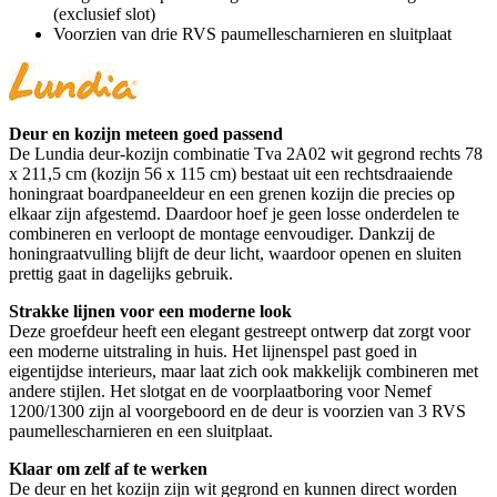
(exclusief slot)
Voorzien van drie RVS paumellescharnieren en sluitplaat
Deur en kozijn meteen goed passend
De Lundia deur-kozijn combinatie Tva 2A02 wit gegrond rechts 78
x 211,5 cm (kozijn 56 x 115 cm) bestaat uit een rechtsdraaiende
honingraat boardpaneeldeur en een grenen kozijn die precies op
elkaar zijn afgestemd. Daardoor hoef je geen losse onderdelen te
combineren en verloopt de montage eenvoudiger. Dankzij de
honingraatvulling blijft de deur licht, waardoor openen en sluiten
prettig gaat in dagelijks gebruik.
Strakke lijnen voor een moderne look
Deze groefdeur heeft een elegant gestreept ontwerp dat zorgt voor
een moderne uitstraling in huis. Het lijnenspel past goed in
eigentijdse interieurs, maar laat zich ook makkelijk combineren met
andere stijlen. Het slotgat en de voorplaatboring voor Nemef
1200/1300 zijn al voorgeboord en de deur is voorzien van 3 RVS
paumellescharnieren en een sluitplaat.
Klaar om zelf af te werken
De deur en het kozijn zijn wit gegrond en kunnen direct worden