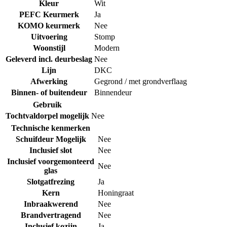
Kleur
Wit
PEFC Keurmerk
Ja
KOMO keurmerk
Nee
Uitvoering
Stomp
Woonstijl
Modern
Geleverd incl. deurbeslag
Nee
Lijn
DKC
Afwerking
Gegrond / met grondverflaag
Binnen- of buitendeur
Binnendeur
Gebruik
Tochtvaldorpel mogelijk
Nee
Technische kenmerken
Schuifdeur Mogelijk
Nee
Inclusief slot
Nee
Inclusief voorgemonteerd
Nee
glas
Slotgatfrezing
Ja
Kern
Honingraat
Inbraakwerend
Nee
Brandvertragend
Nee
Inclusief kozijn
Ja