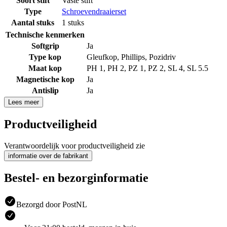
Soort stift
Vaste stift
Type
Schroevendraaierset
Aantal stuks
1 stuks
Technische kenmerken
Softgrip
Ja
Type kop
Gleufkop
,
Phillips
,
Pozidriv
Maat kop
PH 1
,
PH 2
,
PZ 1
,
PZ 2
,
SL 4
,
SL 5.5
Magnetische kop
Ja
Antislip
Ja
Lees meer
Productveiligheid
Verantwoordelijk voor productveiligheid zie
informatie over de fabrikant
Bestel- en bezorginformatie
Bezorgd door PostNL