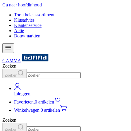
Ga naar hoofdinhoud
Toon hele assortiment
Klusadvies
Klantenservice
Actie
Bouwmarkten
GAMMA
Zoeken
Zoeken
Inloggen
Favorieten
,
0 artikelen
Winkelwagen
,
0 artikelen
Zoeken
Zoeken