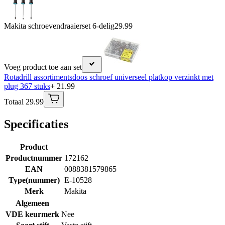
Makita schroevendraaierset 6-delig
29.99
Voeg product toe aan set
Rotadrill assortimentsdoos schroef universeel platkop verzinkt met
plug 367 stuks
+ 21.99
Totaal 29.99
Specificaties
Product
Productnummer
172162
EAN
0088381579865
Type(nummer)
E-10528
Merk
Makita
Algemeen
VDE keurmerk
Nee