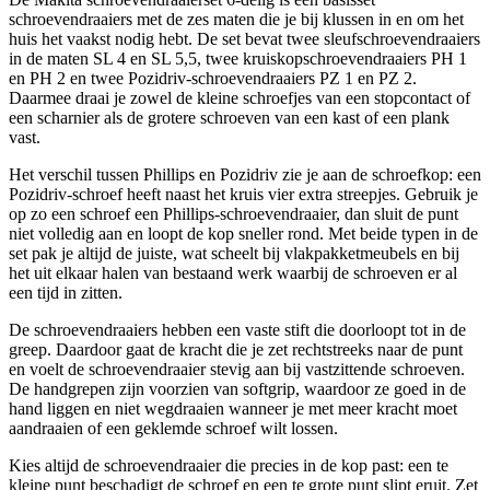
schroevendraaiers met de zes maten die je bij klussen in en om het
huis het vaakst nodig hebt. De set bevat twee sleufschroevendraaiers
in de maten SL 4 en SL 5,5, twee kruiskopschroevendraaiers PH 1
en PH 2 en twee Pozidriv-schroevendraaiers PZ 1 en PZ 2.
Daarmee draai je zowel de kleine schroefjes van een stopcontact of
een scharnier als de grotere schroeven van een kast of een plank
vast.
Het verschil tussen Phillips en Pozidriv zie je aan de schroefkop: een
Pozidriv-schroef heeft naast het kruis vier extra streepjes. Gebruik je
op zo een schroef een Phillips-schroevendraaier, dan sluit de punt
niet volledig aan en loopt de kop sneller rond. Met beide typen in de
set pak je altijd de juiste, wat scheelt bij vlakpakketmeubels en bij
het uit elkaar halen van bestaand werk waarbij de schroeven er al
een tijd in zitten.
De schroevendraaiers hebben een vaste stift die doorloopt tot in de
greep. Daardoor gaat de kracht die je zet rechtstreeks naar de punt
en voelt de schroevendraaier stevig aan bij vastzittende schroeven.
De handgrepen zijn voorzien van softgrip, waardoor ze goed in de
hand liggen en niet wegdraaien wanneer je met meer kracht moet
aandraaien of een geklemde schroef wilt lossen.
Kies altijd de schroevendraaier die precies in de kop past: een te
kleine punt beschadigt de schroef en een te grote punt slipt eruit. Zet