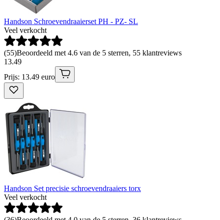
Handson Schroevendraaierset PH - PZ- SL
Veel verkocht
(
55
)
Beoordeeld met 4.6 van de 5 sterren, 55 klantreviews
13
.
49
Prijs: 13.49 euro
Handson Set precisie schroevendraaiers torx
Veel verkocht
(
36
)
Beoordeeld met 4.0 van de 5 sterren, 36 klantreviews