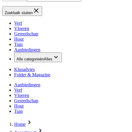
Zoekbalk sluiten
Verf
Vloeren
Gereedschap
Hout
Tuin
Aanbiedingen
Alle categorieën
Alles
Klusadvies
Folder & Magazine
Aanbiedingen
Verf
Vloeren
Gereedschap
Hout
Tuin
Home