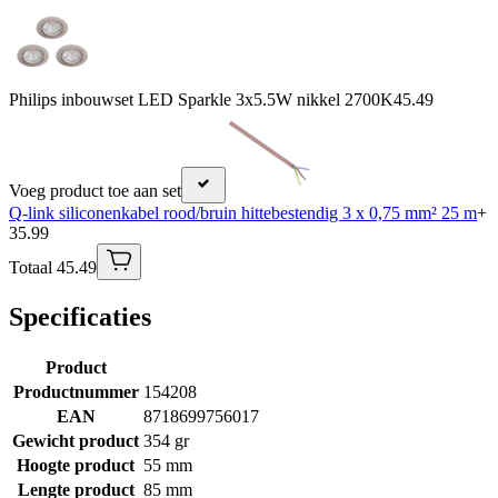
Philips inbouwset LED Sparkle 3x5.5W nikkel 2700K
45.49
Voeg product toe aan set
Q-link siliconenkabel rood/bruin hittebestendig 3 x 0,75 mm² 25 m
+
35.99
Totaal 45.49
Specificaties
Product
Productnummer
154208
EAN
8718699756017
Gewicht product
354 gr
Hoogte product
55 mm
Lengte product
85 mm