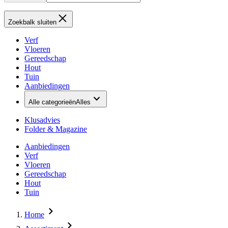
Zoekbalk sluiten
Verf
Vloeren
Gereedschap
Hout
Tuin
Aanbiedingen
Alle categorieën
Alles
Klusadvies
Folder & Magazine
Aanbiedingen
Verf
Vloeren
Gereedschap
Hout
Tuin
Home