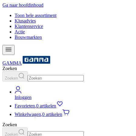
Ga naar hoofdinhoud
Toon hele assortiment
Klusadvies
Klantenservice
Actie
Bouwmarkten
GAMMA
Zoeken
Zoeken
Inloggen
Favorieten
,
0 artikelen
Winkelwagen
,
0 artikelen
Zoeken
Zoeken