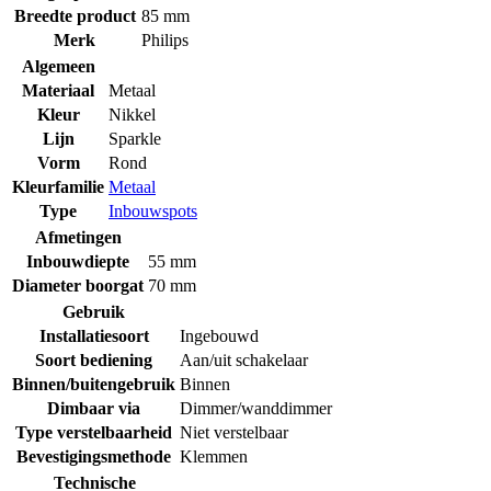
Breedte product
85 mm
Merk
Philips
Algemeen
Materiaal
Metaal
Kleur
Nikkel
Lijn
Sparkle
Vorm
Rond
Kleurfamilie
Metaal
Type
Inbouwspots
Afmetingen
Inbouwdiepte
55 mm
Diameter boorgat
70 mm
Gebruik
Installatiesoort
Ingebouwd
Soort bediening
Aan/uit schakelaar
Binnen/buitengebruik
Binnen
Dimbaar via
Dimmer/wanddimmer
Type verstelbaarheid
Niet verstelbaar
Bevestigingsmethode
Klemmen
Technische