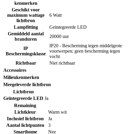
kenmerken
Geschikt voor
maximum wattage
6 Watt
lichtbron
Lampfitting
Geïntegreerde LED
Gemiddeld aantal
20000 uur
branduren
IP20 - Bescherming tegen middelgrote
IP
voorwerpen; geen bescherming tegen
Beschermingsklasse
vocht
Richtbaar
Niet richtbaar
Accessoires
Milieukenmerken
Meegeleverde lichtbron
Lichtbron
Geïntegreerde LED
Ja
Remaining
Lichtkleur
Warm wit
Inclusief lichtbron
Ja
Aantal lichtpunten
3
Smarthome
Nee