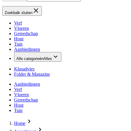
Zoekbalk sluiten
Verf
Vloeren
Gereedschap
Hout
Tuin
Aanbiedingen
Alle categorieën
Alles
Klusadvies
Folder & Magazine
Aanbiedingen
Verf
Vloeren
Gereedschap
Hout
Tuin
Home