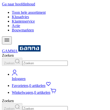
Ga naar hoofdinhoud
Toon hele assortiment
Klusadvies
Klantenservice
Actie
Bouwmarkten
GAMMA
Zoeken
Zoeken
Inloggen
Favorieten
,
0 artikelen
Winkelwagen
,
0 artikelen
Zoeken
Zoeken