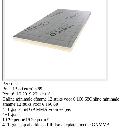
Per
stuk
Prijs: 13.89 euro
13
.
89
Per
m²
:
19.29
19.29
per
m²
Online minimale afname
12
stuks voor
€ 166.68
Online minimale
afname
12
stuks voor
€ 166.68
4+1 gratis
met GAMMA Voordeelpas
4+1 gratis
19.29
per
m²
19.29
per
m²
4+1 gratis op alle Idelco PIR isolatieplaten met je GAMMA