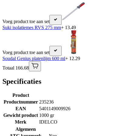
Voeg product toe aan set
Suki isolatiemes RVS 275 mm
+ 13.49
Voeg product toe aan set
Soudal Genius platenlijm 600 ml
+ 12.29
Totaal 166.68
Specificaties
Product
Productnummer
235236
EAN
5401149009926
Gewicht product
1000 gr
Merk
IDELCO
Algemeen
ATG keurmerk
Nee