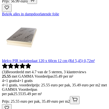
Prijs: 56.99 euro
Bekijk alles in dampdoorlatende folie
Idelco PIR isolatieplaat 120 x 60cm 12 cm (Rd 5,45) 0,72m²
(
3
)
Beoordeeld met 4.7 van de 5 sterren, 3 klantreviews
25.55
met GAMMA Voordeelpas
35.49
per m²
4+1 gratis
4+1 gratis
4+1 gratis, voordeelprijs: 25.55 euro per pak, 35.49 euro per m2 met
GAMMA Voordeelpas
per pak
25
.
55
35.49 per m²
Prijs: 25.55 euro per pak, 35.49 euro per m2