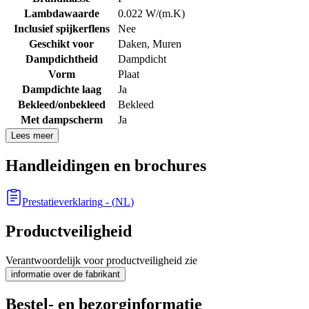
Lambdawaarde
0.022 W/(m.K)
Inclusief spijkerflens
Nee
Geschikt voor
Daken
,
Muren
Dampdichtheid
Dampdicht
Vorm
Plaat
Dampdichte laag
Ja
Bekleed/onbekleed
Bekleed
Met dampscherm
Ja
Lees meer
Handleidingen en brochures
Prestatieverklaring
- (
NL
)
Productveiligheid
Verantwoordelijk voor productveiligheid zie
informatie over de fabrikant
Bestel- en bezorginformatie