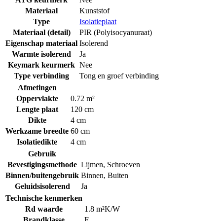
Materiaal
Kunststof
Type
Isolatieplaat
Materiaal (detail)
PIR (Polyisocyanuraat)
Eigenschap materiaal
Isolerend
Warmte isolerend
Ja
Keymark keurmerk
Nee
Type verbinding
Tong en groef verbinding
Afmetingen
Oppervlakte
0.72 m²
Lengte plaat
120 cm
Dikte
4 cm
Werkzame breedte
60 cm
Isolatiedikte
4 cm
Gebruik
Bevestigingsmethode
Lijmen
,
Schroeven
Binnen/buitengebruik
Binnen
,
Buiten
Geluidsisolerend
Ja
Technische kenmerken
Rd waarde
1.8 m²K/W
Brandklasse
F