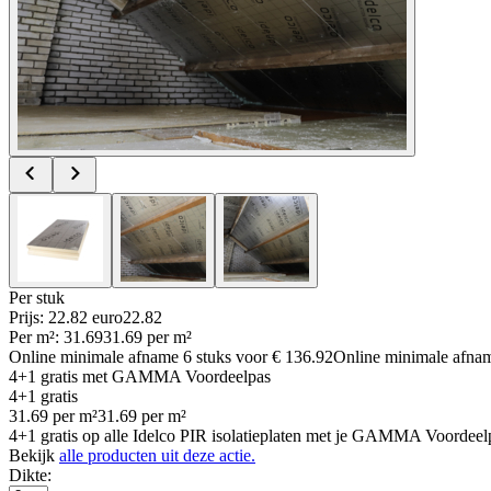
Per
stuk
Prijs: 22.82 euro
22
.
82
Per
m²
:
31.69
31.69
per
m²
Online minimale afname
6
stuks voor
€ 136.92
Online minimale afn
4+1 gratis
met GAMMA Voordeelpas
4+1 gratis
31.69
per
m²
31.69
per
m²
4+1 gratis op alle Idelco PIR isolatieplaten met je GAMMA Voordeelp
Bekijk
alle producten uit deze actie.
Dikte
: