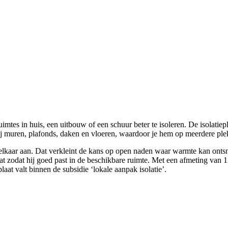
imtes in huis, een uitbouw of een schuur beter te isoleren. De isolatie
bij muren, plafonds, daken en vloeren, waardoor je hem op meerdere ple
p elkaar aan. Dat verkleint de kans op open naden waar warmte kan onts
aat zodat hij goed past in de beschikbare ruimte. Met een afmeting van 12
aat valt binnen de subsidie ‘lokale aanpak isolatie’.