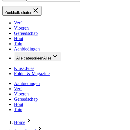
Zoekbalk sluiten
Verf
Vloeren
Gereedschap
Hout
Tuin
Aanbiedingen
Alle categorieën
Alles
Klusadvies
Folder & Magazine
Aanbiedingen
Verf
Vloeren
Gereedschap
Hout
Tuin
Home