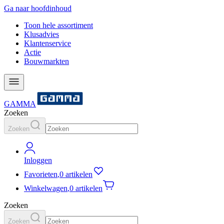
Ga naar hoofdinhoud
Toon hele assortiment
Klusadvies
Klantenservice
Actie
Bouwmarkten
GAMMA
Zoeken
Zoeken
Inloggen
Favorieten
,
0 artikelen
Winkelwagen
,
0 artikelen
Zoeken
Zoeken