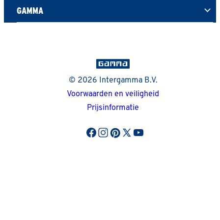
GAMMA
© 2026 Intergamma B.V.
Voorwaarden en veiligheid
Prijsinformatie