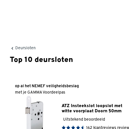
Deursloten
Top 10 deursloten
25% korting
op al het NEMEF veiligheidsbeslag
met je GAMMA Voordeelpas
ATZ Insteekslot loopslot met 
witte voorplaat Doorn 50mm
Uitstekend beoordeeld
162
klantreviews
revie