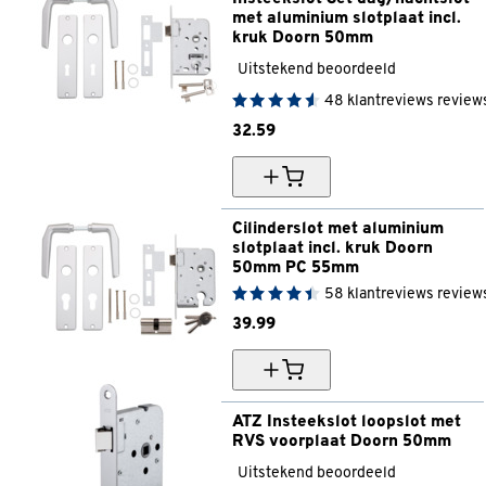
met aluminium slotplaat incl. 
kruk Doorn 50mm
Uitstekend beoordeeld
48
klantreviews
review
32.
59
Cilinderslot met aluminium 
slotplaat incl. kruk Doorn 
50mm PC 55mm
58
klantreviews
review
39.
99
ATZ Insteekslot loopslot met 
RVS voorplaat Doorn 50mm
Uitstekend beoordeeld