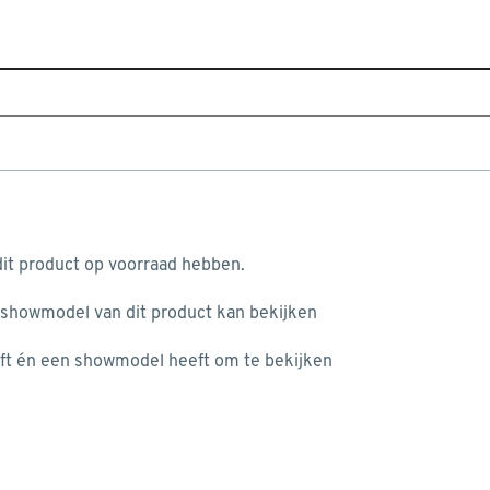
Home
Bouwmarkten
GAMMA Heerenveen
GAMMA Heerenveen
aan je winkelwagen
Adresgegevens
it product op voorraad hebben.
Houtdraaier 3
 showmodel van dit product kan bekijken
n je winkelwagen:
8447 GG
HEERENVEEN
+31 513 627000
ft én een showmodel heeft om te bekijken
Bekijk op kaart
Selecteren als mijn bouwmarkt
Mijn bouwmarkt
misgegaan...
Openingstijden