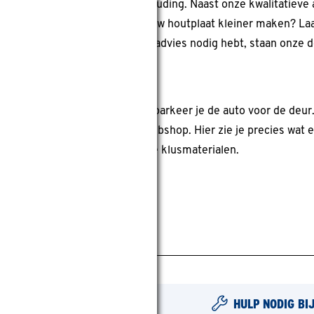
 de juiste prijs-kwaliteitsverhouding. Naast onze kwalitatiev
 elke klus een succes. Wil je jouw houtplaat kleiner maken? La
erhuurservice. Als je vragen of advies nodig hebt, staan onze 
eerenveen
 rijd je zo ons terrein op en parkeer je de auto voor de deur.
jk alvast onze producten in de webshop. Hier zie je precies wat 
 in onze bouwmarkt en haal al je klusmaterialen.
HULP NODIG BI