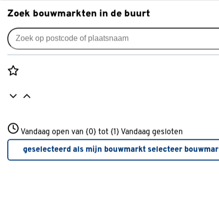
Zoek bouwmarkten in de buurt
Alles over de badkamer
Rozenstraat 3
Vandaag open van {0} tot {1}
Vandaag gesloten
3772JH Amersfoort
+31 01234567
geselecteerd als mijn bouwmarkt
selecteer bouwmar
Meer over deze bouwmarkt
stappenplan