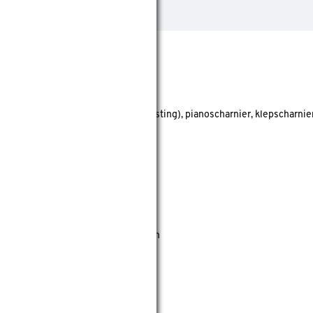
llagerscharnier (voor zwaardere belasting), pianoscharnier, klepscharnie
stje
ef gebruik
nieren met ingebouwde dievenklauwen
jn