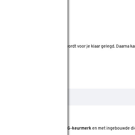
nde bouwmarkten bekijken.
d. Je betaalt online en het product wordt voor je klaar gelegd. Daarna k
j
veiligheidsscharnieren met het SKG-keurmerk
en met ingebouwde di