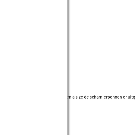
en)
leden)
klauwen
raam niet uit het kozijn kunnen tillen als ze de scharnierpennen er uit
n