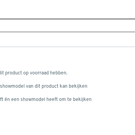
Sluiten
Home
Assortiment
IJzerwaren
Hang- & sluitwerk
Populaire filters
aan je winkelwagen
Zwart
Zwart
(14)
it product op voorraad hebben.
Handson
Handson
(54)
 showmodel van dit product kan bekijken
n je winkelwagen:
Inboorscharnier
Inboorscharnier
(8)
ft én een showmodel heeft om te bekijken
Kogellager scharnier
Kogellager scharnier
(11)
Gewoon lagerscharnier
Gewoon lagerscharnier
(24)
Metaal
(84)
misgegaan...
Dievenklauw
Dievenklauw
(2)