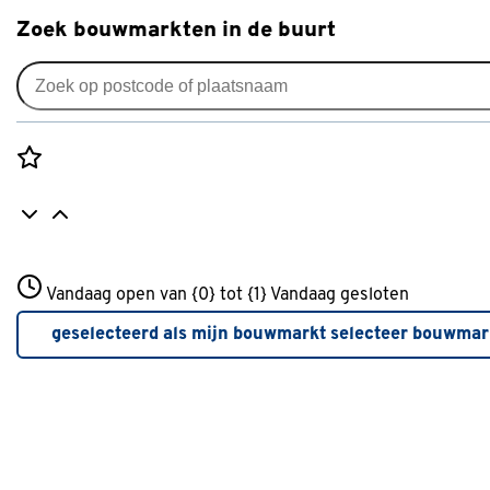
Zoek bouwmarkten in de buurt
Advies voor het klussen in de tuin
Rozenstraat 3
Vandaag open van {0} tot {1}
Vandaag gesloten
3772JH Amersfoort
+31 01234567
geselecteerd als mijn bouwmarkt
selecteer bouwmar
Meer over deze bouwmarkt