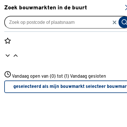
S
Zoek bouwmarkten in de buurt
Hordeuren
Je gekozen filters:
wis filters
Rozenstraat 3
Vandaag open van {0} tot {1}
Geschikt voor type opening
Vandaag gesloten
Schuifpui
3772JH Amersfoort
+31 01234567
geselecteerd als mijn bouwmarkt
selecteer bouwmar
Meer over deze bouwmarkt
Type
Type hor
Rolhor